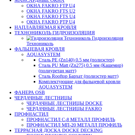
МАНСАРДНЫЕ ОКНА
ОКНА FAKRO FTP U4
ОКНА FAKRO FTS U2
ОКНА FAKRO FTS U4
ОКНА FAKRO PTP U4
НАПЛАВЛЯЕМАЯ КРОВЛЯ
ТЕХНОНИКОЛЬ ГИДРОИЗОЛЯЦИЯ
Гидроизоляция
Технониколь
ФАЛЬЦЕВАЯ КРОВЛЯ
AQUASYSTEM
Сталь PE (Zn140) 0.5 мм (полиэстер)
Сталь PU Matt (Zn275) 0.5 мм (Кашемир)
(полиуретан матт)
Сталь Rooftop Бархат (полиэстер матт)
Комплектующие для фальцевой кровли
AQUASYSTEM
ФАНЕРА OSB
ЧЕРДАЧНЫЕ ЛЕСТНИЦЫ
ЧЕРДАЧНЫЕ ЛЕСТНИЦЫ DOCKE
ЧЕРДАЧНЫЕ ЛЕСТНИЦЫ FAKRO
ПРОФНАСТИЛ
ПРОФНАСТИЛ C-8 МЕТАЛЛ ПРОФИЛЬ
ПРОФНАСТИЛ МП-20 МЕТАЛЛ ПРОФИЛЬ
ТЕРРАСНАЯ ДОСКА DOCKE DECKING