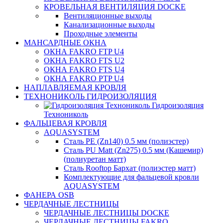
КРОВЕЛЬНАЯ ВЕНТИЛЯЦИЯ DOCKE
Вентиляционные выходы
Канализационные выходы
Проходные элементы
МАНСАРДНЫЕ ОКНА
ОКНА FAKRO FTP U4
ОКНА FAKRO FTS U2
ОКНА FAKRO FTS U4
ОКНА FAKRO PTP U4
НАПЛАВЛЯЕМАЯ КРОВЛЯ
ТЕХНОНИКОЛЬ ГИДРОИЗОЛЯЦИЯ
Гидроизоляция
Технониколь
ФАЛЬЦЕВАЯ КРОВЛЯ
AQUASYSTEM
Сталь PE (Zn140) 0.5 мм (полиэстер)
Сталь PU Matt (Zn275) 0.5 мм (Кашемир)
(полиуретан матт)
Сталь Rooftop Бархат (полиэстер матт)
Комплектующие для фальцевой кровли
AQUASYSTEM
ФАНЕРА OSB
ЧЕРДАЧНЫЕ ЛЕСТНИЦЫ
ЧЕРДАЧНЫЕ ЛЕСТНИЦЫ DOCKE
ЧЕРДАЧНЫЕ ЛЕСТНИЦЫ FAKRO