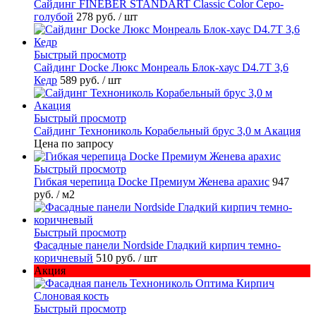
Cайдинг FINEBER STANDART Classic Color Серо-
голубой
278 руб.
/ шт
Быстрый просмотр
Сайдинг Docke Люкс Монреаль Блок-хаус D4.7T 3,6
Кедр
589 руб.
/ шт
Быстрый просмотр
Сайдинг Технониколь Корабельный брус 3,0 м Акация
Цена по запросу
Быстрый просмотр
Гибкая черепица Docke Премиум Женева арахис
947
руб.
/ м2
Быстрый просмотр
Фасадные панели Nordside Гладкий кирпич темно-
коричневый
510 руб.
/ шт
Акция
Быстрый просмотр