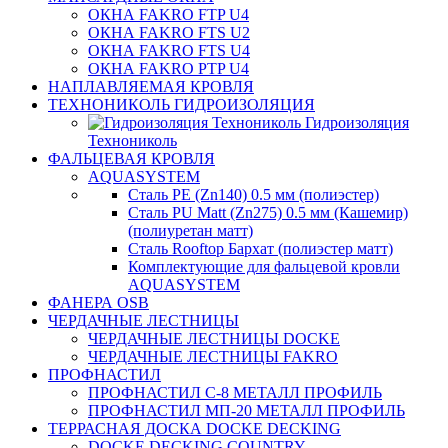
ОКНА FAKRO FTP U4
ОКНА FAKRO FTS U2
ОКНА FAKRO FTS U4
ОКНА FAKRO PTP U4
НАПЛАВЛЯЕМАЯ КРОВЛЯ
ТЕХНОНИКОЛЬ ГИДРОИЗОЛЯЦИЯ
Гидроизоляция
Технониколь
ФАЛЬЦЕВАЯ КРОВЛЯ
AQUASYSTEM
Сталь PE (Zn140) 0.5 мм (полиэстер)
Сталь PU Matt (Zn275) 0.5 мм (Кашемир)
(полиуретан матт)
Сталь Rooftop Бархат (полиэстер матт)
Комплектующие для фальцевой кровли
AQUASYSTEM
ФАНЕРА OSB
ЧЕРДАЧНЫЕ ЛЕСТНИЦЫ
ЧЕРДАЧНЫЕ ЛЕСТНИЦЫ DOCKE
ЧЕРДАЧНЫЕ ЛЕСТНИЦЫ FAKRO
ПРОФНАСТИЛ
ПРОФНАСТИЛ C-8 МЕТАЛЛ ПРОФИЛЬ
ПРОФНАСТИЛ МП-20 МЕТАЛЛ ПРОФИЛЬ
ТЕРРАСНАЯ ДОСКА DOCKE DECKING
DOCKE DECKING COUNTRY