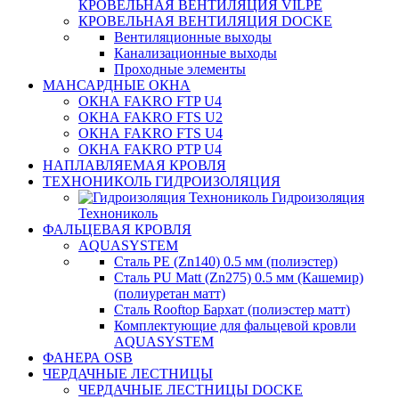
КРОВЕЛЬНАЯ ВЕНТИЛЯЦИЯ VILPE
КРОВЕЛЬНАЯ ВЕНТИЛЯЦИЯ DOCKE
Вентиляционные выходы
Канализационные выходы
Проходные элементы
МАНСАРДНЫЕ ОКНА
ОКНА FAKRO FTP U4
ОКНА FAKRO FTS U2
ОКНА FAKRO FTS U4
ОКНА FAKRO PTP U4
НАПЛАВЛЯЕМАЯ КРОВЛЯ
ТЕХНОНИКОЛЬ ГИДРОИЗОЛЯЦИЯ
Гидроизоляция
Технониколь
ФАЛЬЦЕВАЯ КРОВЛЯ
AQUASYSTEM
Сталь PE (Zn140) 0.5 мм (полиэстер)
Сталь PU Matt (Zn275) 0.5 мм (Кашемир)
(полиуретан матт)
Сталь Rooftop Бархат (полиэстер матт)
Комплектующие для фальцевой кровли
AQUASYSTEM
ФАНЕРА OSB
ЧЕРДАЧНЫЕ ЛЕСТНИЦЫ
ЧЕРДАЧНЫЕ ЛЕСТНИЦЫ DOCKE