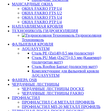
МАНСАРДНЫЕ ОКНА
ОКНА FAKRO FTP U4
ОКНА FAKRO FTS U2
ОКНА FAKRO FTS U4
ОКНА FAKRO PTP U4
НАПЛАВЛЯЕМАЯ КРОВЛЯ
ТЕХНОНИКОЛЬ ГИДРОИЗОЛЯЦИЯ
Гидроизоляция
Технониколь
ФАЛЬЦЕВАЯ КРОВЛЯ
AQUASYSTEM
Сталь PE (Zn140) 0.5 мм (полиэстер)
Сталь PU Matt (Zn275) 0.5 мм (Кашемир)
(полиуретан матт)
Сталь Rooftop Бархат (полиэстер матт)
Комплектующие для фальцевой кровли
AQUASYSTEM
ФАНЕРА OSB
ЧЕРДАЧНЫЕ ЛЕСТНИЦЫ
ЧЕРДАЧНЫЕ ЛЕСТНИЦЫ DOCKE
ЧЕРДАЧНЫЕ ЛЕСТНИЦЫ FAKRO
ПРОФНАСТИЛ
ПРОФНАСТИЛ C-8 МЕТАЛЛ ПРОФИЛЬ
ПРОФНАСТИЛ МП-20 МЕТАЛЛ ПРОФИЛЬ