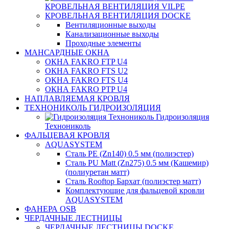
КРОВЕЛЬНАЯ ВЕНТИЛЯЦИЯ VILPE
КРОВЕЛЬНАЯ ВЕНТИЛЯЦИЯ DOCKE
Вентиляционные выходы
Канализационные выходы
Проходные элементы
МАНСАРДНЫЕ ОКНА
ОКНА FAKRO FTP U4
ОКНА FAKRO FTS U2
ОКНА FAKRO FTS U4
ОКНА FAKRO PTP U4
НАПЛАВЛЯЕМАЯ КРОВЛЯ
ТЕХНОНИКОЛЬ ГИДРОИЗОЛЯЦИЯ
Гидроизоляция
Технониколь
ФАЛЬЦЕВАЯ КРОВЛЯ
AQUASYSTEM
Сталь PE (Zn140) 0.5 мм (полиэстер)
Сталь PU Matt (Zn275) 0.5 мм (Кашемир)
(полиуретан матт)
Сталь Rooftop Бархат (полиэстер матт)
Комплектующие для фальцевой кровли
AQUASYSTEM
ФАНЕРА OSB
ЧЕРДАЧНЫЕ ЛЕСТНИЦЫ
ЧЕРДАЧНЫЕ ЛЕСТНИЦЫ DOCKE