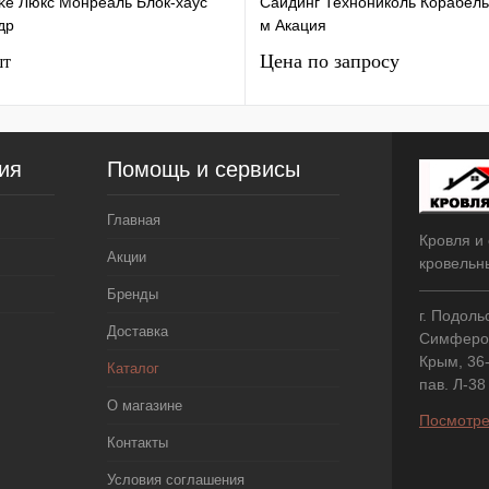
ke Люкс Монреаль Блок-хаус
Сайдинг Технониколь Корабель
др
м Акация
Цена по запросу
шт
ия
Помощь и сервисы
Главная
Кровля и 
Акции
кровельн
Бренды
г. Подоль
Доставка
Симфероп
Крым, 36-
Каталог
пав. Л-38
О магазине
Посмотре
Контакты
Условия соглашения