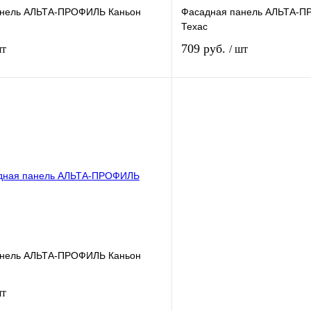
анель АЛЬТА-ПРОФИЛЬ Каньон
Фасадная панель АЛЬТА-П
Техас
709 руб.
шт
/ шт
В корзину
лик
К сравнению
Купить в 1 клик
В
В избранное
наличии
н
анель АЛЬТА-ПРОФИЛЬ Каньон
шт