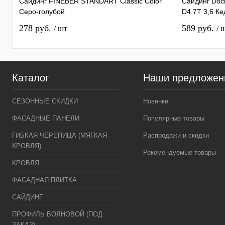
Cайдинг FINEBER STANDART Classic Color
Сайдинг Doc
Серо-голубой
D4.7T 3,6 Ке
278 руб.
589 руб.
/ шт
/ 
Каталог
Наши предложен
СЕЗОННЫЕ СКИДКИ
Новинки
ФАСАДНЫЕ ПАНЕЛИ
Популярные товары
ГИБКАЯ ЧЕРЕПИЦА (МЯГКАЯ
Распродажи и скидки
КРОВЛЯ)
Рекомендуемые товары
КРОВЛЯ
ФАСАДНАЯ ПЛИТКА
САЙДИНГ
ПРОФИЛЬ ВОЛНОВОЙ (ПОД
ЗАКАЗ)