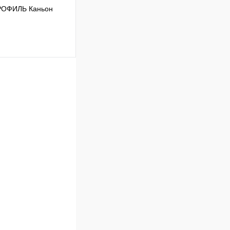
РОФИЛЬ Каньон
В корзину
К сравнению
В
аличии