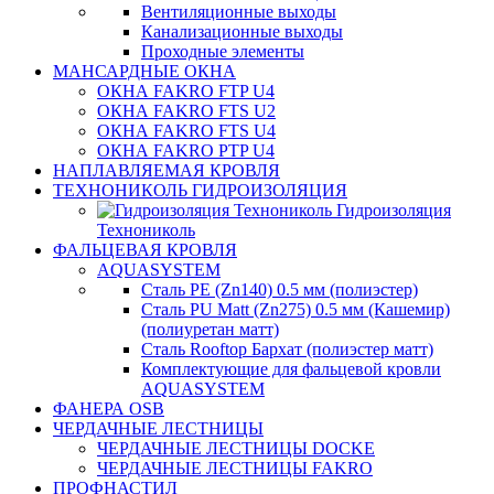
Вентиляционные выходы
Канализационные выходы
Проходные элементы
МАНСАРДНЫЕ ОКНА
ОКНА FAKRO FTP U4
ОКНА FAKRO FTS U2
ОКНА FAKRO FTS U4
ОКНА FAKRO PTP U4
НАПЛАВЛЯЕМАЯ КРОВЛЯ
ТЕХНОНИКОЛЬ ГИДРОИЗОЛЯЦИЯ
Гидроизоляция
Технониколь
ФАЛЬЦЕВАЯ КРОВЛЯ
AQUASYSTEM
Сталь PE (Zn140) 0.5 мм (полиэстер)
Сталь PU Matt (Zn275) 0.5 мм (Кашемир)
(полиуретан матт)
Сталь Rooftop Бархат (полиэстер матт)
Комплектующие для фальцевой кровли
AQUASYSTEM
ФАНЕРА OSB
ЧЕРДАЧНЫЕ ЛЕСТНИЦЫ
ЧЕРДАЧНЫЕ ЛЕСТНИЦЫ DOCKE
ЧЕРДАЧНЫЕ ЛЕСТНИЦЫ FAKRO
ПРОФНАСТИЛ