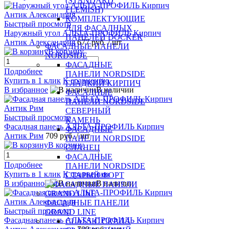
(STANDARD
FLEMISH)
КОМПЛЕКТУЮЩИЕ
Быстрый просмотр
ДЛЯ ФАСАДНЫХ
Наружный угол АЛЬТА-ПРОФИЛЬ Кирпич
ПАНЕЛЕЙ DOCKER
Антик Александрия
677 руб.
/ шт
ФАСАДНЫЕ ПАНЕЛИ
В корзину
NORDSIDE
ФАСАДНЫЕ
Подробнее
ПАНЕЛИ NORDSIDE
Купить в 1 клик
К сравнению
ГЛАДКИЙ КИРПИЧ
В избранное
В наличии
ФАСАДНЫЕ
ПАНЕЛИ NORDSIDE
СЕВЕРНЫЙ
Быстрый просмотр
КАМЕНЬ
Фасадная панель АЛЬТА-ПРОФИЛЬ Кирпич
ФАСАДНЫЕ
Антик Рим
709 руб.
/ шт
ПАНЕЛИ NORDSIDE
В корзину
СЛАНЕЦ
ФАСАДНЫЕ
Подробнее
ПАНЕЛИ NORDSIDE
Купить в 1 клик
К сравнению
СТАРЫЙ ФОРТ
В избранное
В наличии
ФАСАДНЫЕ ПАНЕЛИ
Быстрый просмотр
GRAND LINE
Фасадная панель АЛЬТА-ПРОФИЛЬ Кирпич
CLASSIC СКАЛА