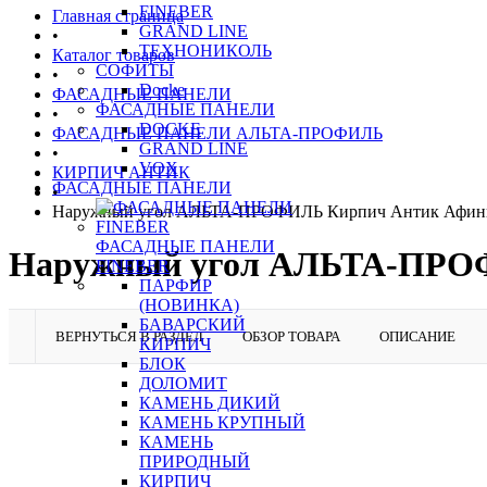
FINEBER
Главная страница
GRAND LINE
•
ТЕХНОНИКОЛЬ
Каталог товаров
СОФИТЫ
•
Docke
ФАСАДНЫЕ ПАНЕЛИ
ФАСАДНЫЕ ПАНЕЛИ
•
DOCKE
ФАСАДНЫЕ ПАНЕЛИ АЛЬТА-ПРОФИЛЬ
GRAND LINE
•
VOX
КИРПИЧ АНТИК
ФАСАДНЫЕ ПАНЕЛИ
•
Наружный угол АЛЬТА-ПРОФИЛЬ Кирпич Антик Афи
ФАСАДНЫЕ ПАНЕЛИ
Наружный угол АЛЬТА-ПРО
FINEBER
ПАРФИР
(НОВИНКА)
БАВАРСКИЙ
ВЕРНУТЬСЯ В РАЗДЕЛ
ОБЗОР ТОВАРА
ОПИСАНИЕ
КИРПИЧ
БЛОК
ДОЛОМИТ
КАМЕНЬ ДИКИЙ
КАМЕНЬ КРУПНЫЙ
КАМЕНЬ
ПРИРОДНЫЙ
КИРПИЧ