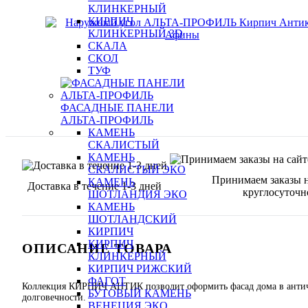
КЛИНКЕРНЫЙ
КИРПИЧ
КЛИНКЕРНЫЙ 3D
СКАЛА
СКОЛ
ТУФ
ФАСАДНЫЕ ПАНЕЛИ
АЛЬТА-ПРОФИЛЬ
КАМЕНЬ
СКАЛИСТЫЙ
КАМЕНЬ
СКАЛИСТЫЙ ЭКО
Принимаем заказы н
КАМЕНЬ
Доставка в течение 1-3 дней
круглосуточн
ШОТЛАНДИЯ ЭКО
КАМЕНЬ
ШОТЛАНДСКИЙ
КИРПИЧ
КИРПИЧ
ОПИСАНИЕ ТОВАРА
КЛИНКЕРНЫЙ
КИРПИЧ РИЖСКИЙ
ФАГОТ
Коллекция КИРПИЧ АНТИК позволит оформить фасад дома в античн
БУТОВЫЙ КАМЕНЬ
долговечности.
ВЕНЕЦИЯ ЭКО