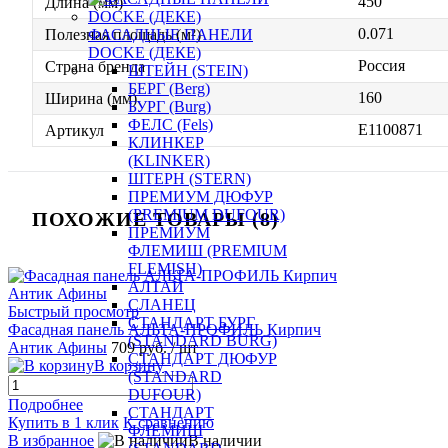
450
Длина (мм)
0.071
Полезная площадь (м²)
ФАСАДНЫЕ ПАНЕЛИ
DOCKE (ДЕКЕ)
Россия
Страна бренда
ШТЕЙН (STEIN)
БЕРГ (Berg)
160
Ширина (мм)
БУРГ (Burg)
ФЕЛС (Fels)
E1100871
Артикул
КЛИНКЕР
(KLINKER)
ШТЕРН (STERN)
ПРЕМИУМ ДЮФУР
(PREMIUM DUFOUR)
ПОХОЖИЕ ТОВАРЫ (8)
ПРЕМИУМ
ФЛЕМИШ (PREMIUM
FLEMISH)
АЛТАЙ
СЛАНЕЦ
Быстрый просмотр
СТАНДАРТ БУРГ
Фасадная панель АЛЬТА-ПРОФИЛЬ Кирпич
(STANDARD BURG)
Антик Афины
709 руб.
/ шт
СТАНДАРТ ДЮФУР
В корзину
(STANDARD
DUFOUR)
Подробнее
СТАНДАРТ
Купить в 1 клик
К сравнению
ФЛЕМИШ
В избранное
В наличии