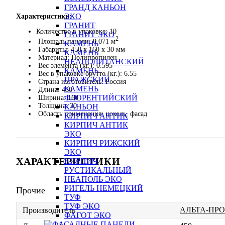
ГРАНД КАНЬОН
ЭКО
Характеристики:
ГРАНИТ
Количество в упаковке: 10
ГРАНИТ ЭКО
2
Площадь панели: 0.071 м
КАМЕНЬ
Габариты: 450 x 160 x 30 мм
КАМЕНЬ
Материал: Полипропилен
НЕАПОЛИТАНСКИЙ
Вес элемента (кг.): 0.595
КАМЕНЬ
Вес в упаковке брутто (кг.): 6.55
ПРАЖСКИЙ
Страна изготовитель: Россия
КАМЕНЬ
Длина: 450
ФЛОРЕНТИЙСКИЙ
Ширина: 160
Толщина: 30
КАНЬОН
Область применения: цоколь, фасад
КИРПИЧ АНТИК
КИРПИЧ АНТИК
ЭКО
КИРПИЧ РИЖСКИЙ
ЭКО
ХАРАКТЕРИСТИКИ
КИРПИЧ
РУСТИКАЛЬНЫЙ
НЕАПОЛЬ ЭКО
РИГЕЛЬ НЕМЕЦКИЙ
Прочие
ТУФ
ТУФ ЭКО
АЛЬТА-ПР
Производитель
ФАГОТ ЭКО