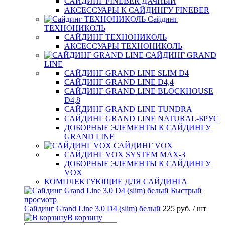
САЙДИНГ FINEBER ДАЧНЫЙ
АКСЕССУАРЫ К САЙДИНГУ FINEBER
Сайдинг
ТЕХНОНИКОЛЬ
САЙДИНГ ТЕХНОНИКОЛЬ
АКСЕССУАРЫ ТЕХНОНИКОЛЬ
САЙДИНГ GRAND
LINE
САЙДИНГ GRAND LINE SLIM D4
САЙДИНГ GRAND LINE D4,4
САЙДИНГ GRAND LINE BLOCKHOUSE
D4,8
САЙДИНГ GRAND LINE TUNDRA
САЙДИНГ GRAND LINE NATURAL-БРУС
ДОБОРНЫЕ ЭЛЕМЕНТЫ К САЙДИНГУ
GRAND LINE
САЙДИНГ VOX
САЙДИНГ VOX SYSTEM MAX-3
ДОБОРНЫЕ ЭЛЕМЕНТЫ К САЙДИНГУ
VOX
КОМПЛЕКТУЮЩИЕ ДЛЯ САЙДИНГА
Быстрый
просмотр
5 руб.
Сайдинг Grand Line 3,0 D4 (slim) белый
225 руб.
/ шт
С
В корзину