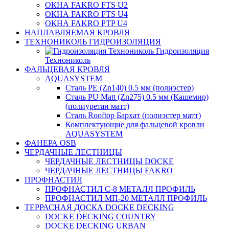
ОКНА FAKRO FTS U2
ОКНА FAKRO FTS U4
ОКНА FAKRO PTP U4
НАПЛАВЛЯЕМАЯ КРОВЛЯ
ТЕХНОНИКОЛЬ ГИДРОИЗОЛЯЦИЯ
Гидроизоляция
Технониколь
ФАЛЬЦЕВАЯ КРОВЛЯ
AQUASYSTEM
Сталь PE (Zn140) 0.5 мм (полиэстер)
Сталь PU Matt (Zn275) 0.5 мм (Кашемир)
(полиуретан матт)
Сталь Rooftop Бархат (полиэстер матт)
Комплектующие для фальцевой кровли
AQUASYSTEM
ФАНЕРА OSB
ЧЕРДАЧНЫЕ ЛЕСТНИЦЫ
ЧЕРДАЧНЫЕ ЛЕСТНИЦЫ DOCKE
ЧЕРДАЧНЫЕ ЛЕСТНИЦЫ FAKRO
ПРОФНАСТИЛ
ПРОФНАСТИЛ C-8 МЕТАЛЛ ПРОФИЛЬ
ПРОФНАСТИЛ МП-20 МЕТАЛЛ ПРОФИЛЬ
ТЕРРАСНАЯ ДОСКА DOCKE DECKING
DOCKE DECKING COUNTRY
DOCKE DECKING URBAN