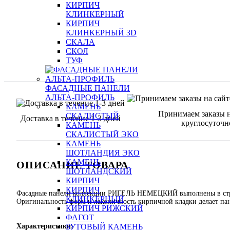
КИРПИЧ
КЛИНКЕРНЫЙ
КИРПИЧ
КЛИНКЕРНЫЙ 3D
СКАЛА
СКОЛ
ТУФ
ФАСАДНЫЕ ПАНЕЛИ
АЛЬТА-ПРОФИЛЬ
КАМЕНЬ
Принимаем заказы н
СКАЛИСТЫЙ
Доставка в течение 1-3 дней
круглосуточн
КАМЕНЬ
СКАЛИСТЫЙ ЭКО
КАМЕНЬ
ШОТЛАНДИЯ ЭКО
КАМЕНЬ
ОПИСАНИЕ ТОВАРА
ШОТЛАНДСКИЙ
КИРПИЧ
КИРПИЧ
Фасадные панели коллекции РИГЕЛЬ НЕМЕЦКИЙ выполнены в строг
КЛИНКЕРНЫЙ
Оригинальность форм и лаконичность кирпичной кладки делает па
КИРПИЧ РИЖСКИЙ
ФАГОТ
Характеристики:
БУТОВЫЙ КАМЕНЬ