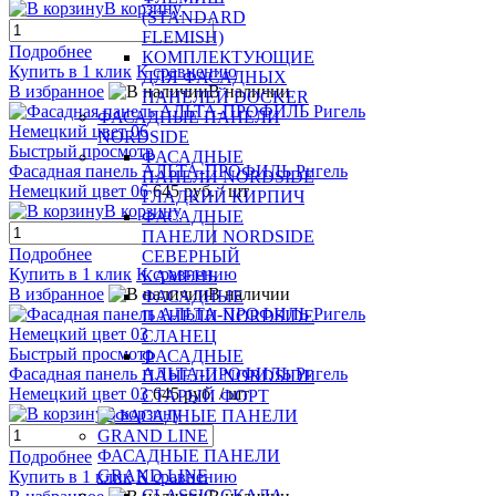
В корзину
(STANDARD
FLEMISH)
Подробнее
КОМПЛЕКТУЮЩИЕ
Купить в 1 клик
К сравнению
ДЛЯ ФАСАДНЫХ
В избранное
В наличии
ПАНЕЛЕЙ DOCKER
ФАСАДНЫЕ ПАНЕЛИ
NORDSIDE
Быстрый просмотр
ФАСАДНЫЕ
Фасадная панель АЛЬТА-ПРОФИЛЬ Ригель
ПАНЕЛИ NORDSIDE
Немецкий цвет 06
645 руб.
/ шт
ГЛАДКИЙ КИРПИЧ
В корзину
ФАСАДНЫЕ
ПАНЕЛИ NORDSIDE
Подробнее
СЕВЕРНЫЙ
Купить в 1 клик
К сравнению
КАМЕНЬ
В избранное
В наличии
ФАСАДНЫЕ
ПАНЕЛИ NORDSIDE
СЛАНЕЦ
Быстрый просмотр
ФАСАДНЫЕ
Фасадная панель АЛЬТА-ПРОФИЛЬ Ригель
ПАНЕЛИ NORDSIDE
Немецкий цвет 03
645 руб.
/ шт
СТАРЫЙ ФОРТ
В корзину
ФАСАДНЫЕ ПАНЕЛИ
Подробнее
GRAND LINE
Купить в 1 клик
К сравнению
CLASSIC СКАЛА