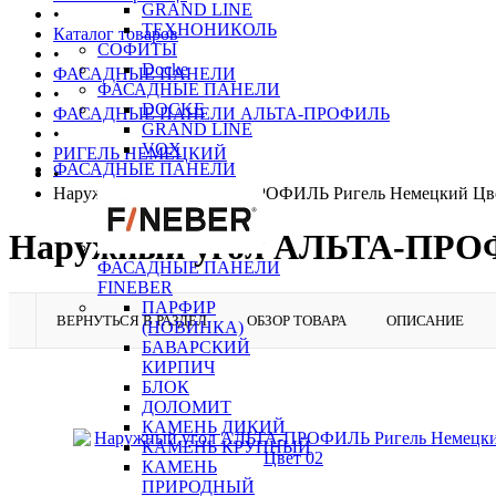
GRAND LINE
•
ТЕХНОНИКОЛЬ
Каталог товаров
СОФИТЫ
•
Docke
ФАСАДНЫЕ ПАНЕЛИ
ФАСАДНЫЕ ПАНЕЛИ
•
DOCKE
ФАСАДНЫЕ ПАНЕЛИ АЛЬТА-ПРОФИЛЬ
GRAND LINE
•
VOX
РИГЕЛЬ НЕМЕЦКИЙ
ФАСАДНЫЕ ПАНЕЛИ
•
Наружный угол АЛЬТА-ПРОФИЛЬ Ригель Немецкий Цве
Наружный угол АЛЬТА-ПРОФ
ФАСАДНЫЕ ПАНЕЛИ
FINEBER
ПАРФИР
ВЕРНУТЬСЯ В РАЗДЕЛ
ОБЗОР ТОВАРА
ОПИСАНИЕ
(НОВИНКА)
БАВАРСКИЙ
КИРПИЧ
БЛОК
ДОЛОМИТ
КАМЕНЬ ДИКИЙ
КАМЕНЬ КРУПНЫЙ
КАМЕНЬ
ПРИРОДНЫЙ