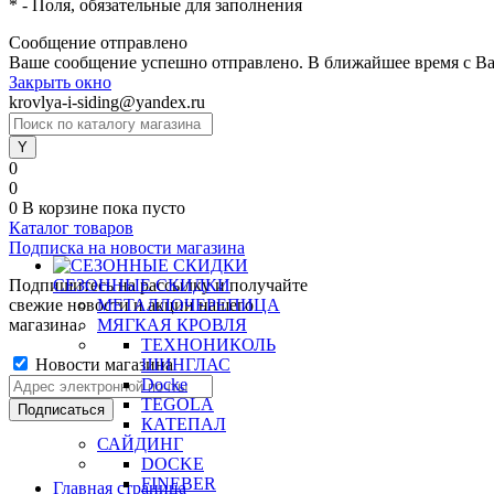
*
- Поля, обязательные для заполнения
Сообщение отправлено
Ваше сообщение успешно отправлено. В ближайшее время с Ва
Закрыть окно
krovlya-i-siding@yandex.ru
0
0
0
В корзине
пока пусто
Каталог товаров
Подписка на новости магазина
Подпишитесь на рассылку и получайте
СЕЗОННЫЕ СКИДКИ
свежие новости и акции нашего
МЕТАЛЛОЧЕРЕПИЦА
магазина.
МЯГКАЯ КРОВЛЯ
ТЕХНОНИКОЛЬ
Новости магазина
ШИНГЛАС
Docke
TEGOLA
КАТЕПАЛ
САЙДИНГ
DOCKE
FINEBER
Главная страница