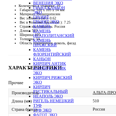
ВЕНЕЦИЯ ЭКО
Количество в упаковке: 10
ГРАНД КАНЬОН
Габариты: 510 x 105 x 14 мм
ЭКО
Материал: Полипропилен
ГРАНИТ
Вес элемента (кг.): 0.62
ГРАНИТ ЭКО
Вес в упаковке брутто (кг.): 7.25
КАМЕНЬ
Страна изготовитель: Россия
Длина: 510
КАМЕНЬ
Ширина: 105
НЕАПОЛИТАНСКИЙ
Толщина: 14
КАМЕНЬ
Область применения: цоколь, фасад
ПРАЖСКИЙ
КАМЕНЬ
ФЛОРЕНТИЙСКИЙ
КАНЬОН
КИРПИЧ АНТИК
ХАРАКТЕРИСТИКИ
КИРПИЧ АНТИК
ЭКО
КИРПИЧ РИЖСКИЙ
Прочие
ЭКО
КИРПИЧ
РУСТИКАЛЬНЫЙ
АЛЬТА-ПР
Производитель
НЕАПОЛЬ ЭКО
510
РИГЕЛЬ НЕМЕЦКИЙ
Длина (мм)
ТУФ
Россия
Страна бренда
ТУФ ЭКО
ФАГОТ ЭКО