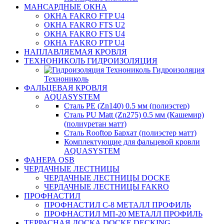
МАНСАРДНЫЕ ОКНА
ОКНА FAKRO FTP U4
ОКНА FAKRO FTS U2
ОКНА FAKRO FTS U4
ОКНА FAKRO PTP U4
НАПЛАВЛЯЕМАЯ КРОВЛЯ
ТЕХНОНИКОЛЬ ГИДРОИЗОЛЯЦИЯ
Гидроизоляция
Технониколь
ФАЛЬЦЕВАЯ КРОВЛЯ
AQUASYSTEM
Сталь PE (Zn140) 0.5 мм (полиэстер)
Сталь PU Matt (Zn275) 0.5 мм (Кашемир)
(полиуретан матт)
Сталь Rooftop Бархат (полиэстер матт)
Комплектующие для фальцевой кровли
AQUASYSTEM
ФАНЕРА OSB
ЧЕРДАЧНЫЕ ЛЕСТНИЦЫ
ЧЕРДАЧНЫЕ ЛЕСТНИЦЫ DOCKE
ЧЕРДАЧНЫЕ ЛЕСТНИЦЫ FAKRO
ПРОФНАСТИЛ
ПРОФНАСТИЛ C-8 МЕТАЛЛ ПРОФИЛЬ
ПРОФНАСТИЛ МП-20 МЕТАЛЛ ПРОФИЛЬ
ТЕРРАСНАЯ ДОСКА DOCKE DECKING