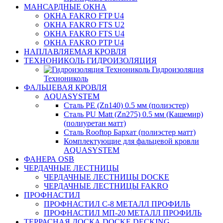
МАНСАРДНЫЕ ОКНА
ОКНА FAKRO FTP U4
ОКНА FAKRO FTS U2
ОКНА FAKRO FTS U4
ОКНА FAKRO PTP U4
НАПЛАВЛЯЕМАЯ КРОВЛЯ
ТЕХНОНИКОЛЬ ГИДРОИЗОЛЯЦИЯ
Гидроизоляция
Технониколь
ФАЛЬЦЕВАЯ КРОВЛЯ
AQUASYSTEM
Сталь PE (Zn140) 0.5 мм (полиэстер)
Сталь PU Matt (Zn275) 0.5 мм (Кашемир)
(полиуретан матт)
Сталь Rooftop Бархат (полиэстер матт)
Комплектующие для фальцевой кровли
AQUASYSTEM
ФАНЕРА OSB
ЧЕРДАЧНЫЕ ЛЕСТНИЦЫ
ЧЕРДАЧНЫЕ ЛЕСТНИЦЫ DOCKE
ЧЕРДАЧНЫЕ ЛЕСТНИЦЫ FAKRO
ПРОФНАСТИЛ
ПРОФНАСТИЛ C-8 МЕТАЛЛ ПРОФИЛЬ
ПРОФНАСТИЛ МП-20 МЕТАЛЛ ПРОФИЛЬ
ТЕРРАСНАЯ ДОСКА DOCKE DECKING