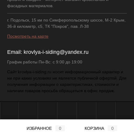
фасадных материалов.
г. Подольск, 15 км по Симферопольскому шоссе, М-2 Крым,
36-й километр, с5, ТК "Покров", пав. Л-38
Посмотреть на карте
Email:
krovlya-i-siding@yandex.ru
График работы Пн-Вс: с 9:00 до 19:00
Сайт krovlya-i-siding.ru носит информационный характер и
ни при каких условиях не является публичной офертой. Для
получения информации о характеристиках, стоимости и
наличии товаров просьба обращаться в офис продаж.
ИЗБРАННОЕ
0
КОРЗИНА
0