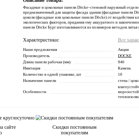
Описание товара:
Фасадные и цокольные панели Döcke–стеновой наружный отдело
предназначенный для защиты фасада здания (фасадные панели Dö
цоколя (фасадные или цокольные панели Döcke) от воздействия к
экологических факторов, придания ему аккуратного и законченно
панели Döcke Бург изготавливаются из полимеров методом литья 
Характеристики:
Все хара
Наши предложения
Акция
Производитель
DOCKE
Длина панели рабочая (мм)
946
Имитация
Камень
Количество в одной упаковке, шт
10
Назначение панели
стена / цоко
влагоустойч
Особенности
морозостойк
теплоизоля
а сайте
Скидки постоянным
о
покупателям