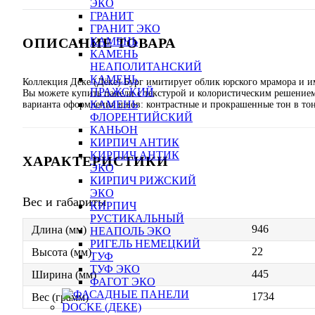
ЭКО
ГРАНИТ
ГРАНИТ ЭКО
ОПИСАНИЕ ТОВАРА
КАМЕНЬ
КАМЕНЬ
НЕАПОЛИТАНСКИЙ
КАМЕНЬ
Коллекция Деке (Дёке) Бург имитирует облик юрского мрамора и име
ПРАЖСКИЙ
Вы можете купить панели с текстурой и колористическим решение
КАМЕНЬ
варианта оформления швов: контрастные и прокрашенные тон в тон
ФЛОРЕНТИЙСКИЙ
КАНЬОН
КИРПИЧ АНТИК
КИРПИЧ АНТИК
ХАРАКТЕРИСТИКИ
ЭКО
КИРПИЧ РИЖСКИЙ
ЭКО
Вес и габариты
КИРПИЧ
РУСТИКАЛЬНЫЙ
946
Длина (мм)
НЕАПОЛЬ ЭКО
РИГЕЛЬ НЕМЕЦКИЙ
22
Высота (мм)
ТУФ
ТУФ ЭКО
445
Ширина (мм)
ФАГОТ ЭКО
1734
Вес (грамм)