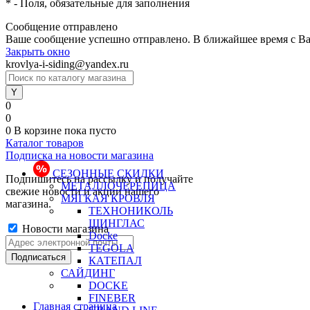
*
- Поля, обязательные для заполнения
Сообщение отправлено
Ваше сообщение успешно отправлено. В ближайшее время с Ва
Закрыть окно
krovlya-i-siding@yandex.ru
0
0
0
В корзине
пока пусто
Каталог товаров
Подписка на новости магазина
СЕЗОННЫЕ СКИДКИ
Подпишитесь на рассылку и получайте
МЕТАЛЛОЧЕРЕПИЦА
свежие новости и акции нашего
МЯГКАЯ КРОВЛЯ
магазина.
ТЕХНОНИКОЛЬ
ШИНГЛАС
Новости магазина
Docke
TEGOLA
КАТЕПАЛ
САЙДИНГ
DOCKE
FINEBER
Главная страница