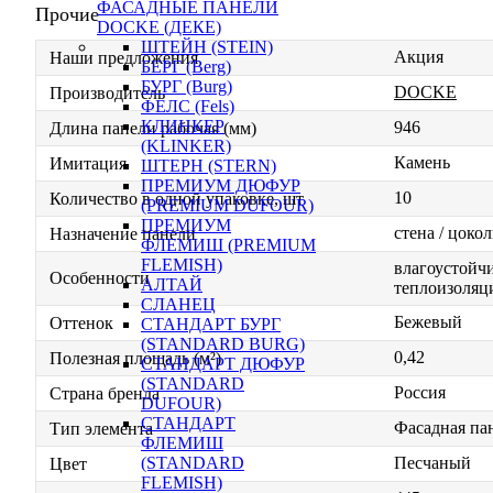
ФАСАДНЫЕ ПАНЕЛИ
Прочие
DOCKE (ДЕКЕ)
ШТЕЙН (STEIN)
Акция
Наши предложения
БЕРГ (Berg)
БУРГ (Burg)
DOCKE
Производитель
ФЕЛС (Fels)
КЛИНКЕР
946
Длина панели рабочая (мм)
(KLINKER)
Камень
Имитация
ШТЕРН (STERN)
ПРЕМИУМ ДЮФУР
10
Количество в одной упаковке, шт
(PREMIUM DUFOUR)
ПРЕМИУМ
стена / цокол
Назначение панели
ФЛЕМИШ (PREMIUM
FLEMISH)
влагоустойчи
Особенности
АЛТАЙ
теплоизоляц
СЛАНЕЦ
Бежевый
Оттенок
СТАНДАРТ БУРГ
(STANDARD BURG)
0,42
Полезная площадь (м²)
СТАНДАРТ ДЮФУР
(STANDARD
Россия
Страна бренда
DUFOUR)
СТАНДАРТ
Фасадная па
Тип элемента
ФЛЕМИШ
Песчаный
(STANDARD
Цвет
FLEMISH)