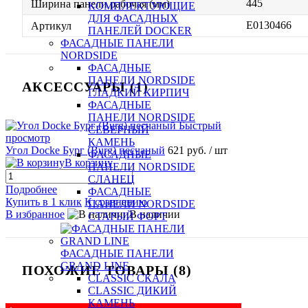
445
Ширина панели рабочая (мм)
КОМПЛЕКТУЮЩИЕ
ДЛЯ ФАСАДНЫХ
E0130466
Артикул
ПАНЕЛЕЙ DOCKER
ФАСАДНЫЕ ПАНЕЛИ
NORDSIDE
ФАСАДНЫЕ
ПАНЕЛИ NORDSIDE
АКСЕССУАРЫ (1)
ГЛАДКИЙ КИРПИЧ
ФАСАДНЫЕ
ПАНЕЛИ NORDSIDE
Быстрый
СЕВЕРНЫЙ
просмотр
КАМЕНЬ
Угол Docke Бург (Burg) песчаный
621 руб.
/ шт
ФАСАДНЫЕ
В корзину
ПАНЕЛИ NORDSIDE
СЛАНЕЦ
Подробнее
ФАСАДНЫЕ
Купить в 1 клик
К сравнению
ПАНЕЛИ NORDSIDE
В избранное
В наличии
СТАРЫЙ ФОРТ
ФАСАДНЫЕ ПАНЕЛИ
GRAND LINE
ПОХОЖИЕ ТОВАРЫ (8)
CLASSIC СКАЛА
CLASSIC ДИКИЙ
КАМЕНЬ