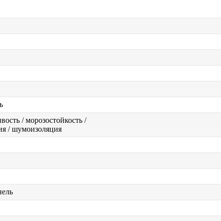
ь
вость / морозостойкость /
ия / шумоизоляция
нель