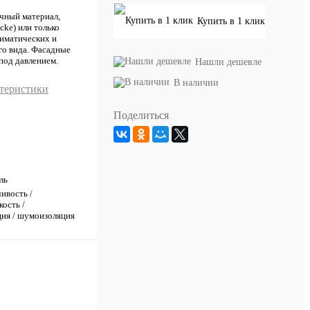
чный материал,
Купить в 1 клик
cke) или только
лиматических и
го вида. Фасадные
под давлением.
Нашли дешевле
В наличии
ктеристики
Поделиться
ль
ивость /
ость /
ция / шумоизоляция