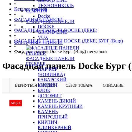
GRAND LINE
•
ТЕХНОНИКОЛЬ
Каталог товаров
СОФИТЫ
•
Docke
ФАСАДНЫЕ ПАНЕЛИ
ФАСАДНЫЕ ПАНЕЛИ
•
DOCKE
ФАСАДНЫЕ ПАНЕЛИ DOCKE (ДЕКЕ)
GRAND LINE
•
VOX
ФАСАДНЫЕ ПАНЕЛИ DOCKE (ДЕКЕ) БУРГ (Burg)
ФАСАДНЫЕ ПАНЕЛИ
•
Фасадная панель Docke Бург (Burg) песчаный
ФАСАДНЫЕ ПАНЕЛИ
Фасадная панель Docke Бург 
FINEBER
ПАРФИР
(НОВИНКА)
БАВАРСКИЙ
КИРПИЧ
ВЕРНУТЬСЯ В РАЗДЕЛ
ОБЗОР ТОВАРА
ОПИСАНИЕ
БЛОК
ДОЛОМИТ
КАМЕНЬ ДИКИЙ
Акция
КАМЕНЬ КРУПНЫЙ
КАМЕНЬ
ПРИРОДНЫЙ
КИРПИЧ
КЛИНКЕРНЫЙ