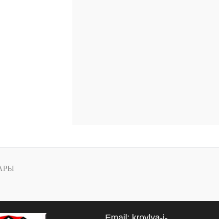
аличии
АРЫ
Email:
krovlya-i-