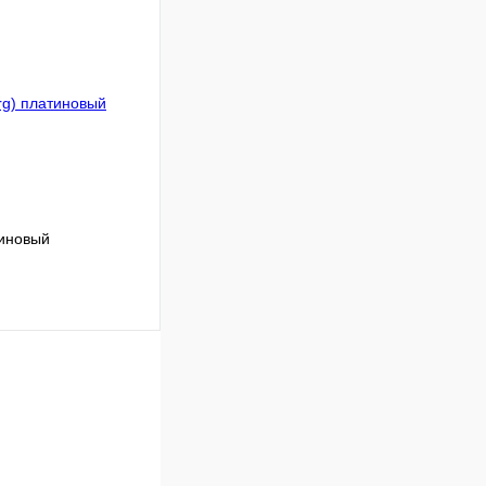
К сравнению
В
аличии
тиновый
В корзину
К сравнению
В