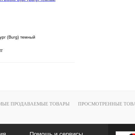
наличии
н
ург (Burg) темный
шт
В корзину
лик
К сравнению
В
МЫЕ ПРОДАВАЕМЫЕ ТОВАРЫ
ПРОСМОТРЕННЫЕ ТОВ
наличии
ия
Помощь и сервисы