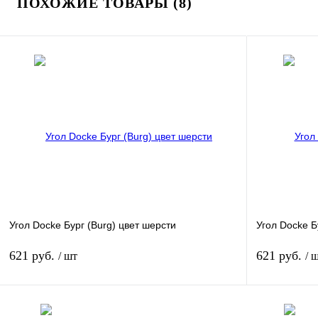
ПОХОЖИЕ ТОВАРЫ (8)
Купить в 1 клик
К сравнению
В избранное
В
наличии
Угол Docke Бург (Burg) цвет шерсти
Угол Docke Б
621 руб.
621 руб.
/ шт
/ 
В корзину