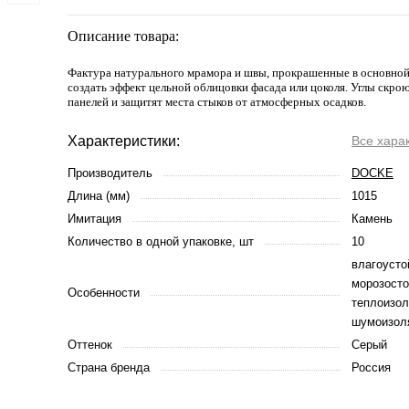
Описание товара:
Фактура натурального мрамора и швы, прокрашенные в основной
создать эффект цельной облицовки фасада или цоколя. Углы скро
панелей и защитят места стыков от атмосферных осадков.
Характеристики:
Все хара
Производитель
DOCKE
Длина (мм)
1015
Имитация
Камень
Количество в одной упаковке, шт
10
влагоусто
морозосто
Особенности
теплоизол
шумоизол
Оттенок
Серый
Страна бренда
Россия