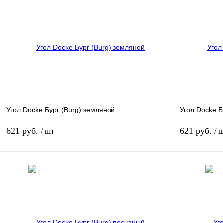
Купить в 1 клик
К сравнению
Купить в 1 к
В избранное
В
В избранное
наличии
Угол Docke Бург (Burg) земляной
Угол Docke Б
621 руб.
621 руб.
/ шт
/ 
В корзину
Купить в 1 клик
К сравнению
Купить в 1 к
В избранное
В
В избранное