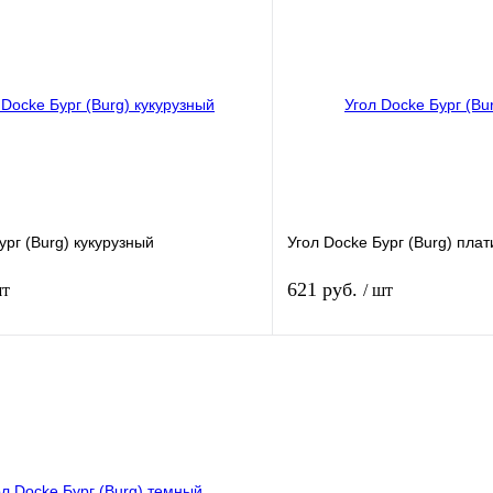
лик
К сравнению
Купить в 1 клик
В
В избранное
наличии
н
ург (Burg) кукурузный
Угол Docke Бург (Burg) пла
621 руб.
шт
/ шт
В корзину
лик
К сравнению
Купить в 1 клик
В
В избранное