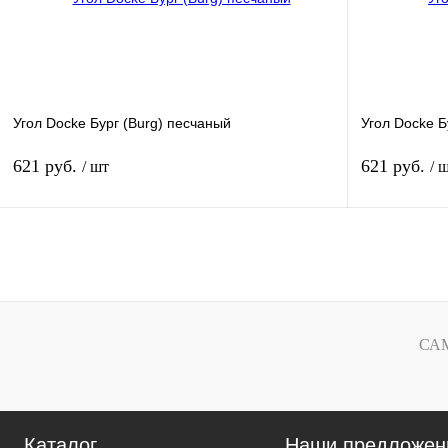
наличии
Угол Docke Бург (Burg) песчаный
Угол Docke Б
621 руб.
621 руб.
/ шт
/ 
В корзину
Купить в 1 клик
К сравнению
Купить в 1 к
В избранное
В
В избранное
СА
наличии
Каталог
Наши предложен