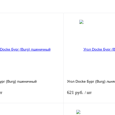
ург (Burg) пшеничный
Угол Docke Бург (Burg) льн
621 руб.
шт
/ шт
В корзину