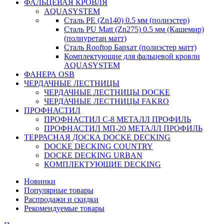
ФАЛЬЦЕВАЯ КРОВЛЯ
AQUASYSTEM
Сталь PE (Zn140) 0.5 мм (полиэстер)
Сталь PU Matt (Zn275) 0.5 мм (Кашемир)
(полиуретан матт)
Сталь Rooftop Бархат (полиэстер матт)
Комплектующие для фальцевой кровли
AQUASYSTEM
ФАНЕРА OSB
ЧЕРДАЧНЫЕ ЛЕСТНИЦЫ
ЧЕРДАЧНЫЕ ЛЕСТНИЦЫ DOCKE
ЧЕРДАЧНЫЕ ЛЕСТНИЦЫ FAKRO
ПРОФНАСТИЛ
ПРОФНАСТИЛ C-8 МЕТАЛЛ ПРОФИЛЬ
ПРОФНАСТИЛ МП-20 МЕТАЛЛ ПРОФИЛЬ
ТЕРРАСНАЯ ДОСКА DOCKE DECKING
DOCKE DECKING COUNTRY
DOCKE DECKING URBAN
КОМПЛЕКТУЮЩИЕ DECKING
Новинки
Популярные товары
Распродажи и скидки
Рекомендуемые товары