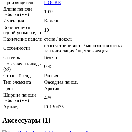
Производитель
DOCKE
Длина панели
1052
рабочая (мм)
Имитация
Камень
Количество в
10
одной упаковке, шт
Назначение панели
стена / цоколь
влагоустойчивость / морозостойкость /
Особенности
теплоизоляция / шумоизоляция
Оттенок
Белый
Полезная площадь
0,45
(м²)
Страна бренда
Россия
Тип элемента
Фасадная панель
Цвет
Арктик
Ширина панели
425
рабочая (мм)
Артикул
E0130475
Аксессуары (1)