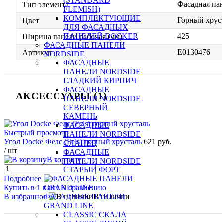
(STANDARD
Фасадная па
Тип элемента
FLEMISH)
КОМПЛЕКТУЮЩИЕ
Горный хрус
Цвет
ДЛЯ ФАСАДНЫХ
425
ПАНЕЛЕЙ DOCKER
Ширина панели рабочая (мм)
ФАСАДНЫЕ ПАНЕЛИ
E0130476
Артикул
NORDSIDE
ФАСАДНЫЕ
ПАНЕЛИ NORDSIDE
ГЛАДКИЙ КИРПИЧ
ФАСАДНЫЕ
АКСЕССУАРЫ (1)
ПАНЕЛИ NORDSIDE
СЕВЕРНЫЙ
КАМЕНЬ
ФАСАДНЫЕ
Быстрый просмотр
ПАНЕЛИ NORDSIDE
Угол Docke Фелс (Fels) горный хрусталь
621 руб.
СЛАНЕЦ
/ шт
ФАСАДНЫЕ
В корзину
ПАНЕЛИ NORDSIDE
СТАРЫЙ ФОРТ
Подробнее
Купить в 1 клик
К сравнению
В избранное
В наличии
ФАСАДНЫЕ ПАНЕЛИ
GRAND LINE
CLASSIC СКАЛА