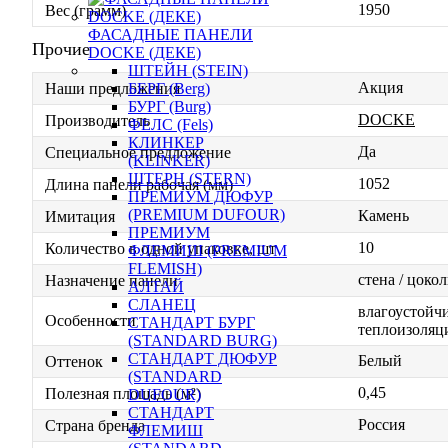
1950
Вес (грамм)
ФАСАДНЫЕ ПАНЕЛИ
Прочие
DOCKE (ДЕКЕ)
ШТЕЙН (STEIN)
Акция
БЕРГ (Berg)
Наши предложения
БУРГ (Burg)
DOCKE
Производитель
ФЕЛС (Fels)
КЛИНКЕР
Да
Специальное предложение
(KLINKER)
ШТЕРН (STERN)
1052
Длина панели рабочая (мм)
ПРЕМИУМ ДЮФУР
(PREMIUM DUFOUR)
Камень
Имитация
ПРЕМИУМ
10
Количество в одной упаковке, шт
ФЛЕМИШ (PREMIUM
FLEMISH)
стена / цокол
Назначение панели
АЛТАЙ
СЛАНЕЦ
влагоустойчи
Особенности
СТАНДАРТ БУРГ
теплоизоляц
(STANDARD BURG)
СТАНДАРТ ДЮФУР
Белый
Оттенок
(STANDARD
0,45
Полезная площадь (м²)
DUFOUR)
СТАНДАРТ
Россия
Страна бренда
ФЛЕМИШ