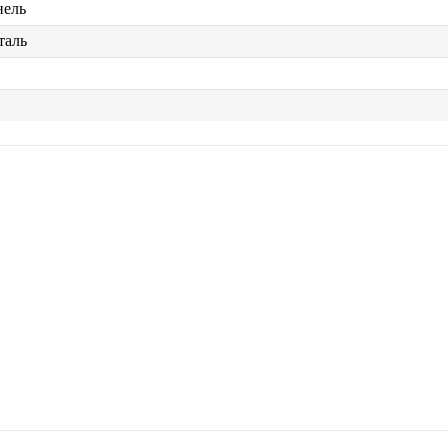
нель
таль