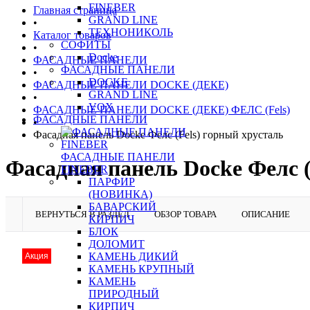
FINEBER
Главная страница
GRAND LINE
•
ТЕХНОНИКОЛЬ
Каталог товаров
СОФИТЫ
•
Docke
ФАСАДНЫЕ ПАНЕЛИ
ФАСАДНЫЕ ПАНЕЛИ
•
DOCKE
ФАСАДНЫЕ ПАНЕЛИ DOCKE (ДЕКЕ)
GRAND LINE
•
VOX
ФАСАДНЫЕ ПАНЕЛИ DOCKE (ДЕКЕ) ФЕЛС (Fels)
ФАСАДНЫЕ ПАНЕЛИ
•
Фасадная панель Docke Фелс (Fels) горный хрусталь
ФАСАДНЫЕ ПАНЕЛИ
Фасадная панель Docke Фелс (
FINEBER
ПАРФИР
(НОВИНКА)
БАВАРСКИЙ
ВЕРНУТЬСЯ В РАЗДЕЛ
ОБЗОР ТОВАРА
ОПИСАНИЕ
КИРПИЧ
БЛОК
ДОЛОМИТ
КАМЕНЬ ДИКИЙ
Акция
КАМЕНЬ КРУПНЫЙ
КАМЕНЬ
ПРИРОДНЫЙ
КИРПИЧ