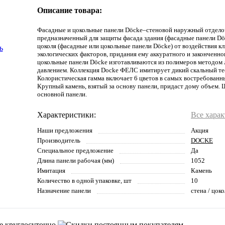
Описание товара:
Фасадные и цокольные панели Döcke–стеновой наружный отдело
предназначенный для защиты фасада здания (фасадные панели Dö
цоколя (фасадные или цокольные панели Döcke) от воздействия к
экологических факторов, придания ему аккуратного и законченно
цокольные панели Döcke изготавливаются из полимеров методом 
давлением. Коллекция Docke ФЕЛС имитирует дикий скальный те
Колористическая гамма включает 6 цветов в самых востребованн
Крупный камень, взятый за основу панели, придаст дому объем.
основной панели.
Характеристики:
Все хара
Наши предложения
Акция
Производитель
DOCKE
Специальное предложение
Да
Длина панели рабочая (мм)
1052
Имитация
Камень
Количество в одной упаковке, шт
10
Назначение панели
стена / цоко