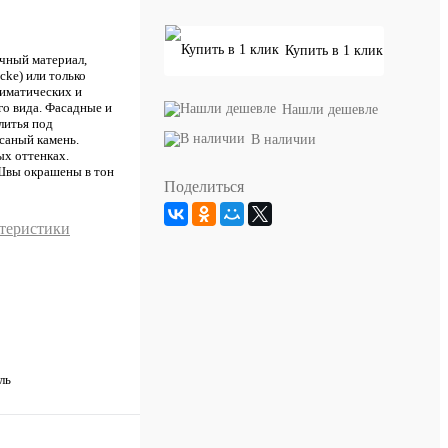
Купить в 1 клик
чный материал,
cke) или только
лиматических и
го вида. Фасадные и
Нашли дешевле
литья под
В наличии
саный камень.
ых оттенках.
 Швы окрашены в тон
Поделиться
ктеристики
ль