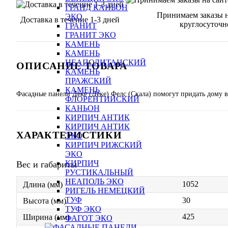
ГРАНД КАНЬОН
Принимаем заказы н
ЭКО
Доставка в течение 1-3 дней
круглосуточн
ГРАНИТ
ГРАНИТ ЭКО
КАМЕНЬ
КАМЕНЬ
НЕАПОЛИТАНСКИЙ
ОПИСАНИЕ ТОВАРА
КАМЕНЬ
ПРАЖСКИЙ
КАМЕНЬ
Фасадные панели Деке (Дёке) Фелс (Скала) помогут придать дому в
ФЛОРЕНТИЙСКИЙ
КАНЬОН
КИРПИЧ АНТИК
КИРПИЧ АНТИК
ХАРАКТЕРИСТИКИ
ЭКО
КИРПИЧ РИЖСКИЙ
ЭКО
КИРПИЧ
Вес и габариты
РУСТИКАЛЬНЫЙ
НЕАПОЛЬ ЭКО
1052
Длина (мм)
РИГЕЛЬ НЕМЕЦКИЙ
ТУФ
30
Высота (мм)
ТУФ ЭКО
425
Ширина (мм)
ФАГОТ ЭКО