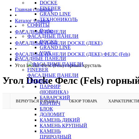
DOCKE
FINEBER
Главная страница
GRAND LINE
•
ТЕХНОНИКОЛЬ
Каталог товаров
СОФИТЫ
•
Docke
ФАСАДНЫЕ ПАНЕЛИ
ФАСАДНЫЕ ПАНЕЛИ
•
DOCKE
ФАСАДНЫЕ ПАНЕЛИ DOCKE (ДЕКЕ)
GRAND LINE
•
VOX
ФАСАДНЫЕ ПАНЕЛИ DOCKE (ДЕКЕ) ФЕЛС (Fels)
ФАСАДНЫЕ ПАНЕЛИ
•
Угол Docke Фелс (Fels) горный хрусталь
ФАСАДНЫЕ ПАНЕЛИ
Угол Docke Фелс (Fels) горны
FINEBER
ПАРФИР
(НОВИНКА)
БАВАРСКИЙ
ВЕРНУТЬСЯ В РАЗДЕЛ
ОБЗОР ТОВАРА
ХАРАКТЕРИСТ
КИРПИЧ
БЛОК
ДОЛОМИТ
КАМЕНЬ ДИКИЙ
КАМЕНЬ КРУПНЫЙ
КАМЕНЬ
ПРИРОДНЫЙ