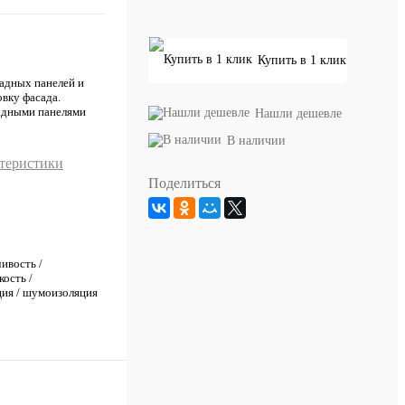
Купить в 1 клик
адных панелей и
вку фасада.
садными панелями
Нашли дешевле
В наличии
ктеристики
Поделиться
ивость /
ость /
ция / шумоизоляция