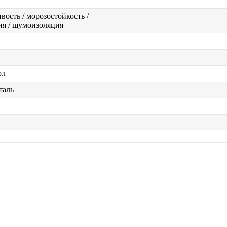
вость / морозостойкость /
ия / шумоизоляция
ол
таль