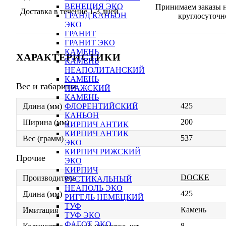
ВЕНЕЦИЯ ЭКО
Принимаем заказы н
Доставка в течение 1-3 дней
ГРАНД КАНЬОН
круглосуточн
ЭКО
ГРАНИТ
ГРАНИТ ЭКО
КАМЕНЬ
ХАРАКТЕРИСТИКИ
КАМЕНЬ
НЕАПОЛИТАНСКИЙ
КАМЕНЬ
Вес и габариты
ПРАЖСКИЙ
КАМЕНЬ
425
ФЛОРЕНТИЙСКИЙ
Длина (мм)
КАНЬОН
200
Ширина (мм)
КИРПИЧ АНТИК
КИРПИЧ АНТИК
537
Вес (грамм)
ЭКО
КИРПИЧ РИЖСКИЙ
Прочие
ЭКО
КИРПИЧ
DOCKE
Производитель
РУСТИКАЛЬНЫЙ
НЕАПОЛЬ ЭКО
425
Длина (мм)
РИГЕЛЬ НЕМЕЦКИЙ
ТУФ
Камень
Имитация
ТУФ ЭКО
ФАГОТ ЭКО
8