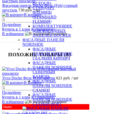
Быстрый просмотр
DUFOUR)
Фасадная панель Docke Фелс (Fels) горный
СТАНДАРТ
хрусталь
730 руб.
/ шт
ФЛЕМИШ
В корзину
(STANDARD
FLEMISH)
Подробнее
КОМПЛЕКТУЮЩИЕ
Купить в 1 клик
К сравнению
ДЛЯ ФАСАДНЫХ
В избранное
В наличии
ПАНЕЛЕЙ DOCKER
ФАСАДНЫЕ ПАНЕЛИ
NORDSIDE
ФАСАДНЫЕ
ПАНЕЛИ NORDSIDE
ПОХОЖИЕ ТОВАРЫ (8)
ГЛАДКИЙ КИРПИЧ
ФАСАДНЫЕ
ПАНЕЛИ NORDSIDE
Быстрый
СЕВЕРНЫЙ
просмотр
КАМЕНЬ
Угол Docke Фелс (Fels) арктик
621 руб.
/ шт
ФАСАДНЫЕ
В корзину
ПАНЕЛИ NORDSIDE
СЛАНЕЦ
Подробнее
ФАСАДНЫЕ
Купить в 1 клик
К сравнению
ПАНЕЛИ NORDSIDE
В избранное
В наличии
СТАРЫЙ ФОРТ
Акция