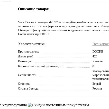
Описание товара:
Углы Docke коллекции ФЕЛС используйте, чтобы скрыть края фас
защитить их от атмосферных осадков, аккуратно завершив облицо
Обладают фактурой тесаного камня и идеально сочетаются с фа
Docke коллекции ФЕЛС.
Характеристики:
Все хара
Производитель
DOCKE
Длина (мм)
425
Имитация
Камень
Количество в одной упаковке, шт
8
влагоустойч
Особенности
морозостойк
теплоизоля
Оттенок
Белый
Страна бренда
Россия