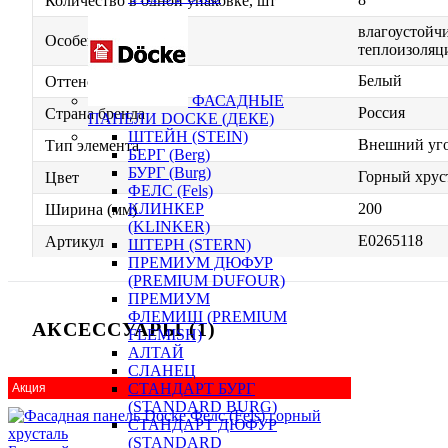
Количество в одной упаковке, шт
влагоустойчи
Особенности
теплоизоляц
Белый
Оттенок
ФАСАДНЫЕ
Россия
Страна бренда
ПАНЕЛИ DOCKE (ДЕКЕ)
ШТЕЙН (STEIN)
Внешний уг
Тип элемента
БЕРГ (Berg)
БУРГ (Burg)
Горный хрус
Цвет
ФЕЛС (Fels)
200
КЛИНКЕР
Ширина (мм)
(KLINKER)
E0265118
Артикул
ШТЕРН (STERN)
ПРЕМИУМ ДЮФУР
(PREMIUM DUFOUR)
ПРЕМИУМ
ФЛЕМИШ (PREMIUM
АКСЕССУАРЫ (1)
FLEMISH)
АЛТАЙ
СЛАНЕЦ
СТАНДАРТ БУРГ
Акция
(STANDARD BURG)
СТАНДАРТ ДЮФУР
(STANDARD