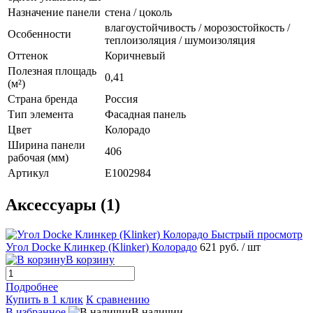
Назначение панели
стена / цоколь
влагоустойчивость / морозостойкость /
Особенности
теплоизоляция / шумоизоляция
Оттенок
Коричневый
Полезная площадь
0,41
(м²)
Страна бренда
Россия
Тип элемента
Фасадная панель
Цвет
Колорадо
Ширина панели
406
рабочая (мм)
Артикул
E1002984
Аксессуары (1)
Быстрый просмотр
Угол Docke Клинкер (Klinker) Колорадо
621 руб.
/ шт
В корзину
Подробнее
Купить в 1 клик
К сравнению
В избранное
В наличии