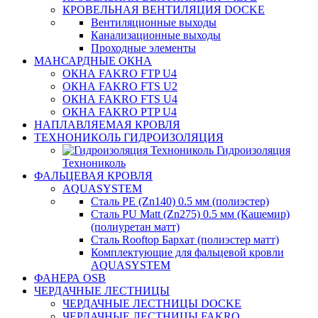
КРОВЕЛЬНАЯ ВЕНТИЛЯЦИЯ DOCKE
Вентиляционные выходы
Канализационные выходы
Проходные элементы
МАНСАРДНЫЕ ОКНА
ОКНА FAKRO FTP U4
ОКНА FAKRO FTS U2
ОКНА FAKRO FTS U4
ОКНА FAKRO PTP U4
НАПЛАВЛЯЕМАЯ КРОВЛЯ
ТЕХНОНИКОЛЬ ГИДРОИЗОЛЯЦИЯ
Гидроизоляция
Технониколь
ФАЛЬЦЕВАЯ КРОВЛЯ
AQUASYSTEM
Сталь PE (Zn140) 0.5 мм (полиэстер)
Сталь PU Matt (Zn275) 0.5 мм (Кашемир)
(полиуретан матт)
Сталь Rooftop Бархат (полиэстер матт)
Комплектующие для фальцевой кровли
AQUASYSTEM
ФАНЕРА OSB
ЧЕРДАЧНЫЕ ЛЕСТНИЦЫ
ЧЕРДАЧНЫЕ ЛЕСТНИЦЫ DOCKE
ЧЕРДАЧНЫЕ ЛЕСТНИЦЫ FAKRO