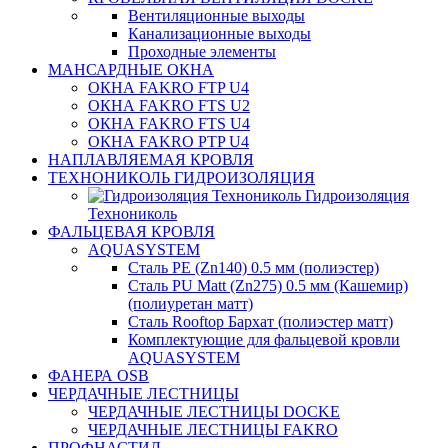
Вентиляционные выходы
Канализационные выходы
Проходные элементы
МАНСАРДНЫЕ ОКНА
ОКНА FAKRO FTP U4
ОКНА FAKRO FTS U2
ОКНА FAKRO FTS U4
ОКНА FAKRO PTP U4
НАПЛАВЛЯЕМАЯ КРОВЛЯ
ТЕХНОНИКОЛЬ ГИДРОИЗОЛЯЦИЯ
Гидроизоляция
Технониколь
ФАЛЬЦЕВАЯ КРОВЛЯ
AQUASYSTEM
Сталь PE (Zn140) 0.5 мм (полиэстер)
Сталь PU Matt (Zn275) 0.5 мм (Кашемир)
(полиуретан матт)
Сталь Rooftop Бархат (полиэстер матт)
Комплектующие для фальцевой кровли
AQUASYSTEM
ФАНЕРА OSB
ЧЕРДАЧНЫЕ ЛЕСТНИЦЫ
ЧЕРДАЧНЫЕ ЛЕСТНИЦЫ DOCKE
ЧЕРДАЧНЫЕ ЛЕСТНИЦЫ FAKRO
ПРОФНАСТИЛ