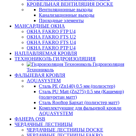
КРОВЕЛЬНАЯ ВЕНТИЛЯЦИЯ DOCKE
Вентиляционные выходы
Канализационные выходы
Проходные элементы
МАНСАРДНЫЕ ОКНА
ОКНА FAKRO FTP U4
ОКНА FAKRO FTS U2
ОКНА FAKRO FTS U4
ОКНА FAKRO PTP U4
НАПЛАВЛЯЕМАЯ КРОВЛЯ
ТЕХНОНИКОЛЬ ГИДРОИЗОЛЯЦИЯ
Гидроизоляция
Технониколь
ФАЛЬЦЕВАЯ КРОВЛЯ
AQUASYSTEM
Сталь PE (Zn140) 0.5 мм (полиэстер)
Сталь PU Matt (Zn275) 0.5 мм (Кашемир)
(полиуретан матт)
Сталь Rooftop Бархат (полиэстер матт)
Комплектующие для фальцевой кровли
AQUASYSTEM
ФАНЕРА OSB
ЧЕРДАЧНЫЕ ЛЕСТНИЦЫ
ЧЕРДАЧНЫЕ ЛЕСТНИЦЫ DOCKE
ЧЕРДАЧНЫЕ ЛЕСТНИЦЫ FAKRO