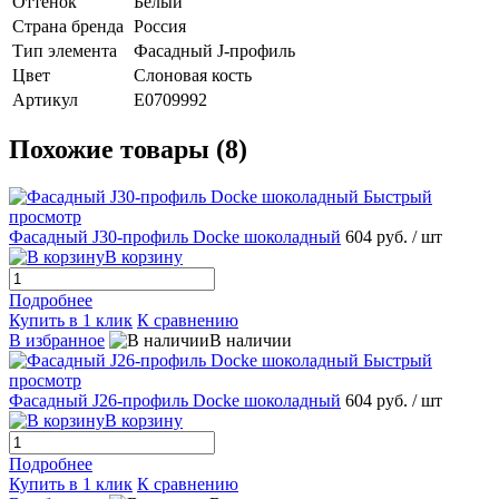
Оттенок
Белый
Страна бренда
Россия
Тип элемента
Фасадный J-профиль
Цвет
Слоновая кость
Артикул
E0709992
Похожие товары (8)
Быстрый
просмотр
Фасадный J30-профиль Docke шоколадный
604 руб.
/ шт
В корзину
Подробнее
Купить в 1 клик
К сравнению
В избранное
В наличии
Быстрый
просмотр
Фасадный J26-профиль Docke шоколадный
604 руб.
/ шт
В корзину
Подробнее
Купить в 1 клик
К сравнению