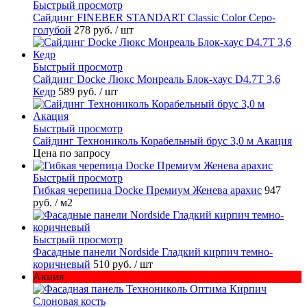
Быстрый просмотр
Cайдинг FINEBER STANDART Classic Color Серо-
голубой
278 руб.
/ шт
Быстрый просмотр
Сайдинг Docke Люкс Монреаль Блок-хаус D4.7T 3,6
Кедр
589 руб.
/ шт
Быстрый просмотр
Сайдинг Технониколь Корабельный брус 3,0 м Акация
Цена по запросу
Быстрый просмотр
Гибкая черепица Docke Премиум Женева арахис
947
руб.
/ м2
Быстрый просмотр
Фасадные панели Nordside Гладкий кирпич темно-
коричневый
510 руб.
/ шт
Акция