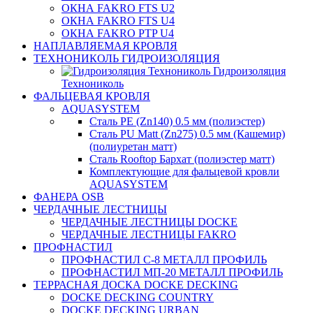
ОКНА FAKRO FTS U2
ОКНА FAKRO FTS U4
ОКНА FAKRO PTP U4
НАПЛАВЛЯЕМАЯ КРОВЛЯ
ТЕХНОНИКОЛЬ ГИДРОИЗОЛЯЦИЯ
Гидроизоляция
Технониколь
ФАЛЬЦЕВАЯ КРОВЛЯ
AQUASYSTEM
Сталь PE (Zn140) 0.5 мм (полиэстер)
Сталь PU Matt (Zn275) 0.5 мм (Кашемир)
(полиуретан матт)
Сталь Rooftop Бархат (полиэстер матт)
Комплектующие для фальцевой кровли
AQUASYSTEM
ФАНЕРА OSB
ЧЕРДАЧНЫЕ ЛЕСТНИЦЫ
ЧЕРДАЧНЫЕ ЛЕСТНИЦЫ DOCKE
ЧЕРДАЧНЫЕ ЛЕСТНИЦЫ FAKRO
ПРОФНАСТИЛ
ПРОФНАСТИЛ C-8 МЕТАЛЛ ПРОФИЛЬ
ПРОФНАСТИЛ МП-20 МЕТАЛЛ ПРОФИЛЬ
ТЕРРАСНАЯ ДОСКА DOCKE DECKING
DOCKE DECKING COUNTRY
DOCKE DECKING URBAN