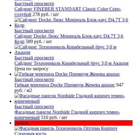
Быстрый просмотр
Cайдинг FINEBER STANDART Classic Color Серо-
голубой
278 руб.
/ шт
Быстрый просмотр
Сайдинг Docke Люкс Монреаль Блок-хаус D4.7T 3,6
Кедр
589 руб.
/ шт
Быстрый просмотр
Сайдинг Технониколь Корабельный брус 3,0 м Акация
Цена по запросу
Быстрый просмотр
Гибкая черепица Docke Премиум Женева арахис
947
руб.
/ м2
Быстрый просмотр
Фасадные панели Nordside Гладкий кирпич темно-
коричневый
510 руб.
/ шт
Акция