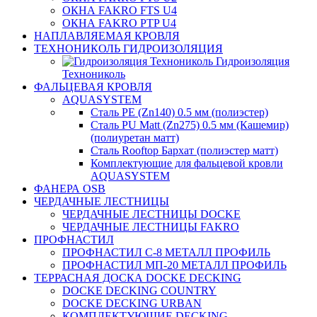
ОКНА FAKRO FTS U4
ОКНА FAKRO PTP U4
НАПЛАВЛЯЕМАЯ КРОВЛЯ
ТЕХНОНИКОЛЬ ГИДРОИЗОЛЯЦИЯ
Гидроизоляция
Технониколь
ФАЛЬЦЕВАЯ КРОВЛЯ
AQUASYSTEM
Сталь PE (Zn140) 0.5 мм (полиэстер)
Сталь PU Matt (Zn275) 0.5 мм (Кашемир)
(полиуретан матт)
Сталь Rooftop Бархат (полиэстер матт)
Комплектующие для фальцевой кровли
AQUASYSTEM
ФАНЕРА OSB
ЧЕРДАЧНЫЕ ЛЕСТНИЦЫ
ЧЕРДАЧНЫЕ ЛЕСТНИЦЫ DOCKE
ЧЕРДАЧНЫЕ ЛЕСТНИЦЫ FAKRO
ПРОФНАСТИЛ
ПРОФНАСТИЛ C-8 МЕТАЛЛ ПРОФИЛЬ
ПРОФНАСТИЛ МП-20 МЕТАЛЛ ПРОФИЛЬ
ТЕРРАСНАЯ ДОСКА DOCKE DECKING
DOCKE DECKING COUNTRY
DOCKE DECKING URBAN
КОМПЛЕКТУЮЩИЕ DECKING