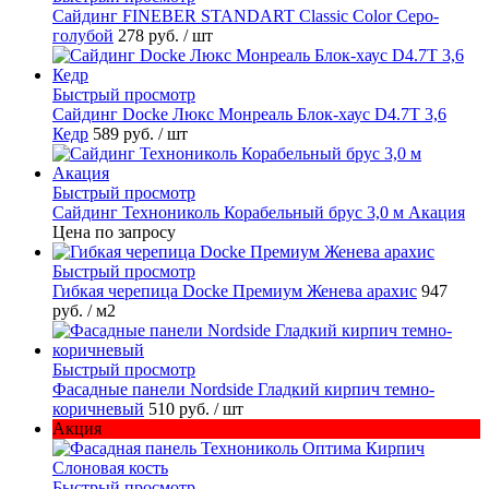
Cайдинг FINEBER STANDART Classic Color Серо-
голубой
278 руб.
/ шт
Быстрый просмотр
Сайдинг Docke Люкс Монреаль Блок-хаус D4.7T 3,6
Кедр
589 руб.
/ шт
Быстрый просмотр
Сайдинг Технониколь Корабельный брус 3,0 м Акация
Цена по запросу
Быстрый просмотр
Гибкая черепица Docke Премиум Женева арахис
947
руб.
/ м2
Быстрый просмотр
Фасадные панели Nordside Гладкий кирпич темно-
коричневый
510 руб.
/ шт
Акция
Быстрый просмотр