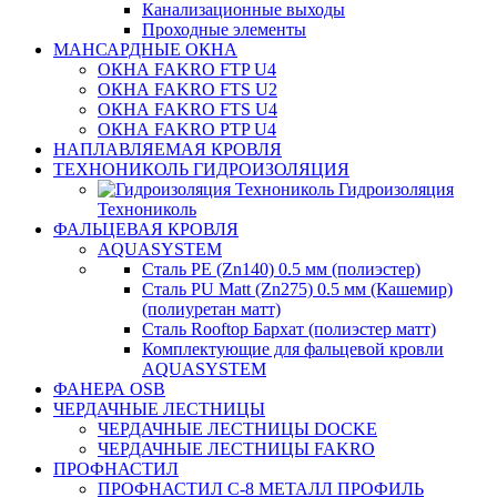
Канализационные выходы
Проходные элементы
МАНСАРДНЫЕ ОКНА
ОКНА FAKRO FTP U4
ОКНА FAKRO FTS U2
ОКНА FAKRO FTS U4
ОКНА FAKRO PTP U4
НАПЛАВЛЯЕМАЯ КРОВЛЯ
ТЕХНОНИКОЛЬ ГИДРОИЗОЛЯЦИЯ
Гидроизоляция
Технониколь
ФАЛЬЦЕВАЯ КРОВЛЯ
AQUASYSTEM
Сталь PE (Zn140) 0.5 мм (полиэстер)
Сталь PU Matt (Zn275) 0.5 мм (Кашемир)
(полиуретан матт)
Сталь Rooftop Бархат (полиэстер матт)
Комплектующие для фальцевой кровли
AQUASYSTEM
ФАНЕРА OSB
ЧЕРДАЧНЫЕ ЛЕСТНИЦЫ
ЧЕРДАЧНЫЕ ЛЕСТНИЦЫ DOCKE
ЧЕРДАЧНЫЕ ЛЕСТНИЦЫ FAKRO
ПРОФНАСТИЛ
ПРОФНАСТИЛ C-8 МЕТАЛЛ ПРОФИЛЬ