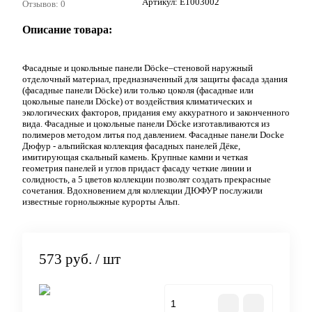
Артикул:
E1003002
Отзывов: 0
Описание товара:
Фасадные и цокольные панели Döcke–стеновой наружный
отделочный материал, предназначенный для защиты фасада здания
(фасадные панели Döcke) или только цоколя (фасадные или
цокольные панели Döcke) от воздействия климатических и
экологических факторов, придания ему аккуратного и законченного
вида. Фасадные и цокольные панели Döcke изготавливаются из
полимеров методом литья под давлением. Фасадные панели Docke
Дюфур - альпийская коллекция фасадных панелей Дёке,
имитирующая скальный камень. Крупные камни и четкая
геометрия панелей и углов придаст фасаду четкие линии и
солидность, а 5 цветов коллекции позволят создать прекрасные
сочетания. Вдохновением для коллекции ДЮФУР послужили
известные горнолыжные курорты Альп.
573 руб.
/ шт
В корзину