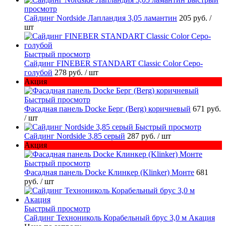
просмотр
Сайдинг Nordside Лапландия 3,05 ламантин
205 руб.
/
шт
Быстрый просмотр
Cайдинг FINEBER STANDART Classic Color Серо-
голубой
278 руб.
/ шт
Акция
Быстрый просмотр
Фасадная панель Docke Берг (Berg) коричневый
671 руб.
/ шт
Быстрый просмотр
Сайдинг Nordside 3,85 серый
287 руб.
/ шт
Акция
Быстрый просмотр
Фасадная панель Docke Клинкер (Klinker) Монте
681
руб.
/ шт
Быстрый просмотр
Сайдинг Технониколь Корабельный брус 3,0 м Акация