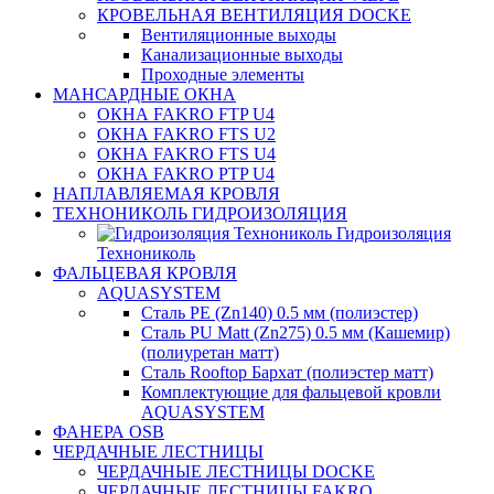
КРОВЕЛЬНАЯ ВЕНТИЛЯЦИЯ DOCKE
Вентиляционные выходы
Канализационные выходы
Проходные элементы
МАНСАРДНЫЕ ОКНА
ОКНА FAKRO FTP U4
ОКНА FAKRO FTS U2
ОКНА FAKRO FTS U4
ОКНА FAKRO PTP U4
НАПЛАВЛЯЕМАЯ КРОВЛЯ
ТЕХНОНИКОЛЬ ГИДРОИЗОЛЯЦИЯ
Гидроизоляция
Технониколь
ФАЛЬЦЕВАЯ КРОВЛЯ
AQUASYSTEM
Сталь PE (Zn140) 0.5 мм (полиэстер)
Сталь PU Matt (Zn275) 0.5 мм (Кашемир)
(полиуретан матт)
Сталь Rooftop Бархат (полиэстер матт)
Комплектующие для фальцевой кровли
AQUASYSTEM
ФАНЕРА OSB
ЧЕРДАЧНЫЕ ЛЕСТНИЦЫ
ЧЕРДАЧНЫЕ ЛЕСТНИЦЫ DOCKE
ЧЕРДАЧНЫЕ ЛЕСТНИЦЫ FAKRO