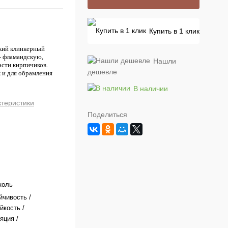
Купить в 1 клик
кий клинкерный
- фламандскую,
Нашли
асти кирпичиков.
дешевле
 и для обрамления
В наличии
ктеристики
Поделиться
коль
йчивость /
йкость /
яция /