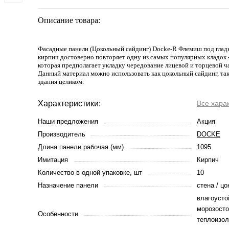
Описание товара:
Фасадные панели (Цокольный сайдинг) Docke-R Флемиш под глад
кирпич достоверно повторяет одну из самых популярных кладок 
которая предполагает укладку чередование лицевой и торцевой ч
Данный материал можно использовать как цокольный сайдинг, так
здания целиком.
Характеристики:
Все хара
Наши предложения
Акция
Производитель
DOCKE
Длина панели рабочая (мм)
1095
Имитация
Кирпич
Количество в одной упаковке, шт
10
Назначение панели
стена / цо
влагоусто
морозосто
Особенности
теплоизол