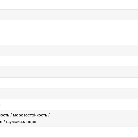
ь
ость / морозостойкость /
я / шумоизоляция