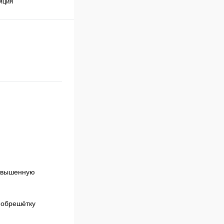
яция
повышенную
 обрешётку