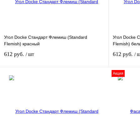
Угол Docke Стандарт Флемиш (Standard
Угол Docke 
Flemish) красный
Flemish) бел
612 руб.
612 руб.
/ шт
/ 
Акция
В корзину
Купить в 1 клик
К сравнению
Купить в 1 к
В избранное
В
В избранное
наличии