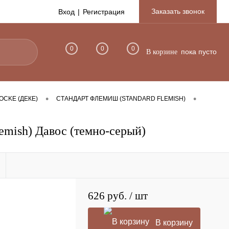
Заказать звонок
Вход
Регистрация
0
0
0
пока пусто
В корзине
•
•
CKE (ДЕКЕ)
СТАНДАРТ ФЛЕМИШ (STANDARD FLEMISH)
emish) Давос (темно-серый)
626 руб.
/ шт
В корзину