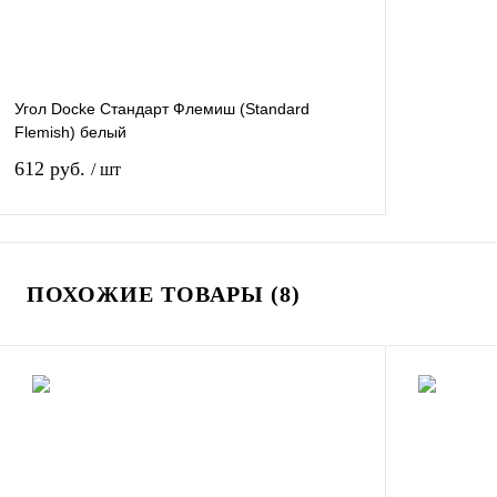
Угол Docke Стандарт Флемиш (Standard
Flemish) белый
612 руб.
/ шт
В корзину
ПОХОЖИЕ ТОВАРЫ (8)
Купить в 1 клик
К сравнению
В избранное
В
наличии