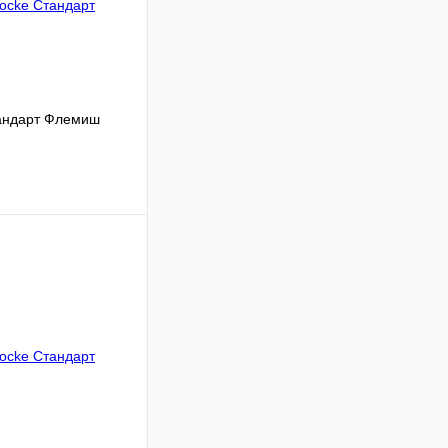
андарт Флемиш
В корзину
К сравнению
В
аличии