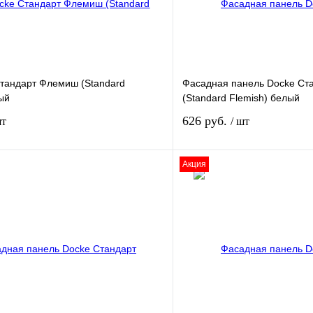
Стандарт Флемиш (Standard
Фасадная панель Docke Ст
ый
(Standard Flemish) белый
626 руб.
шт
/ шт
Акция
В корзину
лик
К сравнению
Купить в 1 клик
В
В избранное
наличии
н