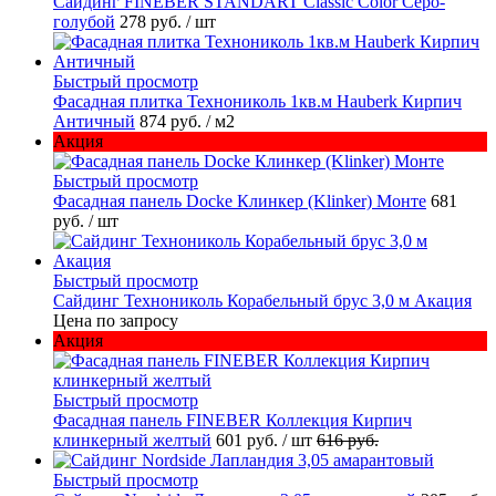
Cайдинг FINEBER STANDART Classic Color Серо-
голубой
278 руб.
/ шт
Быстрый просмотр
Фасадная плитка Технониколь 1кв.м Hauberk Кирпич
Античный
874 руб.
/ м2
Акция
Быстрый просмотр
Фасадная панель Docke Клинкер (Klinker) Монте
681
руб.
/ шт
Быстрый просмотр
Сайдинг Технониколь Корабельный брус 3,0 м Акация
Цена по запросу
Акция
Быстрый просмотр
Фасадная панель FINEBER Коллекция Кирпич
клинкерный желтый
601 руб.
/ шт
616 руб.
Быстрый просмотр