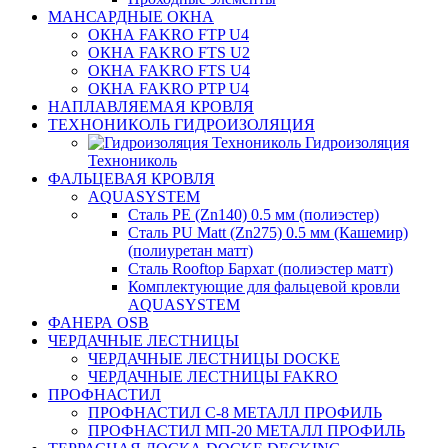
МАНСАРДНЫЕ ОКНА
ОКНА FAKRO FTP U4
ОКНА FAKRO FTS U2
ОКНА FAKRO FTS U4
ОКНА FAKRO PTP U4
НАПЛАВЛЯЕМАЯ КРОВЛЯ
ТЕХНОНИКОЛЬ ГИДРОИЗОЛЯЦИЯ
Гидроизоляция
Технониколь
ФАЛЬЦЕВАЯ КРОВЛЯ
AQUASYSTEM
Сталь PE (Zn140) 0.5 мм (полиэстер)
Сталь PU Matt (Zn275) 0.5 мм (Кашемир)
(полиуретан матт)
Сталь Rooftop Бархат (полиэстер матт)
Комплектующие для фальцевой кровли
AQUASYSTEM
ФАНЕРА OSB
ЧЕРДАЧНЫЕ ЛЕСТНИЦЫ
ЧЕРДАЧНЫЕ ЛЕСТНИЦЫ DOCKE
ЧЕРДАЧНЫЕ ЛЕСТНИЦЫ FAKRO
ПРОФНАСТИЛ
ПРОФНАСТИЛ C-8 МЕТАЛЛ ПРОФИЛЬ
ПРОФНАСТИЛ МП-20 МЕТАЛЛ ПРОФИЛЬ