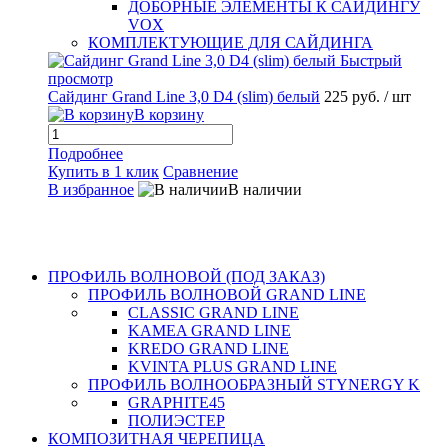
ДОБОРНЫЕ ЭЛЕМЕНТЫ К САЙДИНГУ
VOX
КОМПЛЕКТУЮЩИЕ ДЛЯ САЙДИНГА
Быстрый
просмотр
5 руб.
Сайдинг Grand Line 3,0 D4 (slim) белый
225 руб.
/ шт
С
В корзину
Подробнее
Купить в 1 клик
Сравнение
В избранное
В наличии
К
В
ПРОФИЛЬ ВОЛНОВОЙ (ПОД ЗАКАЗ)
ПРОФИЛЬ ВОЛНОВОЙ GRAND LINE
CLASSIC GRAND LINE
KAMEA GRAND LINE
KREDO GRAND LINE
KVINTA PLUS GRAND LINE
ПРОФИЛЬ ВОЛНООБРАЗНЫЙ STYNERGY K
GRAPHITE45
ПОЛИЭСТЕР
КОМПОЗИТНАЯ ЧЕРЕПИЦА