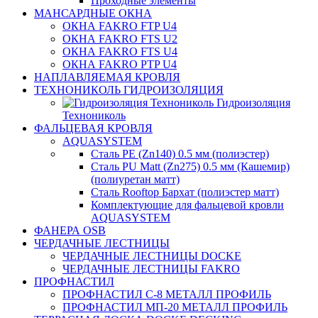
Проходные элементы
МАНСАРДНЫЕ ОКНА
ОКНА FAKRO FTP U4
ОКНА FAKRO FTS U2
ОКНА FAKRO FTS U4
ОКНА FAKRO PTP U4
НАПЛАВЛЯЕМАЯ КРОВЛЯ
ТЕХНОНИКОЛЬ ГИДРОИЗОЛЯЦИЯ
Гидроизоляция
Технониколь
ФАЛЬЦЕВАЯ КРОВЛЯ
AQUASYSTEM
Сталь PE (Zn140) 0.5 мм (полиэстер)
Сталь PU Matt (Zn275) 0.5 мм (Кашемир)
(полиуретан матт)
Сталь Rooftop Бархат (полиэстер матт)
Комплектующие для фальцевой кровли
AQUASYSTEM
ФАНЕРА OSB
ЧЕРДАЧНЫЕ ЛЕСТНИЦЫ
ЧЕРДАЧНЫЕ ЛЕСТНИЦЫ DOCKE
ЧЕРДАЧНЫЕ ЛЕСТНИЦЫ FAKRO
ПРОФНАСТИЛ
ПРОФНАСТИЛ C-8 МЕТАЛЛ ПРОФИЛЬ
ПРОФНАСТИЛ МП-20 МЕТАЛЛ ПРОФИЛЬ