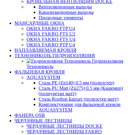
КРОВЕЛЬНАЯ ВЕНТИЛЯЦИЯ DOCKE
Вентиляционные выходы
Канализационные выходы
Проходные элементы
МАНСАРДНЫЕ ОКНА
ОКНА FAKRO FTP U4
ОКНА FAKRO FTS U2
ОКНА FAKRO FTS U4
ОКНА FAKRO PTP U4
НАПЛАВЛЯЕМАЯ КРОВЛЯ
ТЕХНОНИКОЛЬ ГИДРОИЗОЛЯЦИЯ
Гидроизоляция
Технониколь
ФАЛЬЦЕВАЯ КРОВЛЯ
AQUASYSTEM
Сталь PE (Zn140) 0.5 мм (полиэстер)
Сталь PU Matt (Zn275) 0.5 мм (Кашемир)
(полиуретан матт)
Сталь Rooftop Бархат (полиэстер матт)
Комплектующие для фальцевой кровли
AQUASYSTEM
ФАНЕРА OSB
ЧЕРДАЧНЫЕ ЛЕСТНИЦЫ
ЧЕРДАЧНЫЕ ЛЕСТНИЦЫ DOCKE
ЧЕРДАЧНЫЕ ЛЕСТНИЦЫ FAKRO