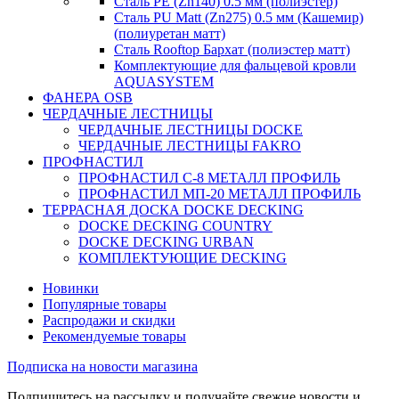
Сталь PE (Zn140) 0.5 мм (полиэстер)
Сталь PU Matt (Zn275) 0.5 мм (Кашемир)
(полиуретан матт)
Сталь Rooftop Бархат (полиэстер матт)
Комплектующие для фальцевой кровли
AQUASYSTEM
ФАНЕРА OSB
ЧЕРДАЧНЫЕ ЛЕСТНИЦЫ
ЧЕРДАЧНЫЕ ЛЕСТНИЦЫ DOCKE
ЧЕРДАЧНЫЕ ЛЕСТНИЦЫ FAKRO
ПРОФНАСТИЛ
ПРОФНАСТИЛ C-8 МЕТАЛЛ ПРОФИЛЬ
ПРОФНАСТИЛ МП-20 МЕТАЛЛ ПРОФИЛЬ
ТЕРРАСНАЯ ДОСКА DOCKE DECKING
DOCKE DECKING COUNTRY
DOCKE DECKING URBAN
КОМПЛЕКТУЮЩИЕ DECKING
Новинки
Популярные товары
Распродажи и скидки
Рекомендуемые товары
Подписка на новости магазина
Подпишитесь на рассылку и получайте свежие новости и