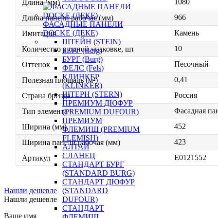
1080
Длина (мм)
966
Длина панели рабочая (мм)
ФАСАДНЫЕ ПАНЕЛИ
Камень
DOCKE (ДЕКЕ)
Имитация
ШТЕЙН (STEIN)
10
Количество в одной упаковке, шт
БЕРГ (Berg)
БУРГ (Burg)
Песочный
Оттенок
ФЕЛС (Fels)
КЛИНКЕР
0,41
Полезная площадь (м²)
(KLINKER)
ШТЕРН (STERN)
Россия
Страна бренда
ПРЕМИУМ ДЮФУР
Фасадная па
Тип элемента
(PREMIUM DUFOUR)
ПРЕМИУМ
452
Ширина (мм)
ФЛЕМИШ (PREMIUM
FLEMISH)
423
Ширина панели рабочая (мм)
АЛТАЙ
СЛАНЕЦ
E0121552
Артикул
СТАНДАРТ БУРГ
(STANDARD BURG)
СТАНДАРТ ДЮФУР
Нашли дешевле
(STANDARD
Нашли дешевле
DUFOUR)
СТАНДАРТ
Ваше имя
ФЛЕМИШ