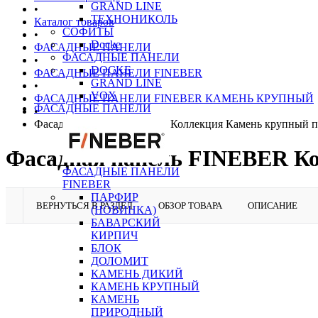
GRAND LINE
•
ТЕХНОНИКОЛЬ
Каталог товаров
СОФИТЫ
•
Docke
ФАСАДНЫЕ ПАНЕЛИ
ФАСАДНЫЕ ПАНЕЛИ
•
DOCKE
ФАСАДНЫЕ ПАНЕЛИ FINEBER
GRAND LINE
•
VOX
ФАСАДНЫЕ ПАНЕЛИ FINEBER КАМЕНЬ КРУПНЫЙ
ФАСАДНЫЕ ПАНЕЛИ
•
Фасадная панель FINEBER Коллекция Камень крупный 
Фасадная панель FINEBER К
ФАСАДНЫЕ ПАНЕЛИ
FINEBER
ПАРФИР
ВЕРНУТЬСЯ В РАЗДЕЛ
ОБЗОР ТОВАРА
ОПИСАНИЕ
(НОВИНКА)
БАВАРСКИЙ
КИРПИЧ
БЛОК
ДОЛОМИТ
КАМЕНЬ ДИКИЙ
КАМЕНЬ КРУПНЫЙ
КАМЕНЬ
ПРИРОДНЫЙ