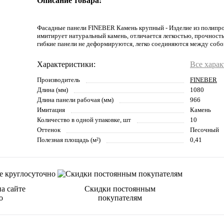
Описание товара:
Фасадные панели FINEBER Камень крупный - Изделие из полипр
имитирует натуральный камень, отличается легкостью, прочност
гибкие панели не деформируются, легко соединяются между собо
Характеристики:
Все хара
Производитель
FINEBER
Длина (мм)
1080
Длина панели рабочая (мм)
966
Имитация
Камень
Количество в одной упаковке, шт
10
Оттенок
Песочный
Полезная площадь (м²)
0,41
а сайте
Скидки постоянным
о
покупателям