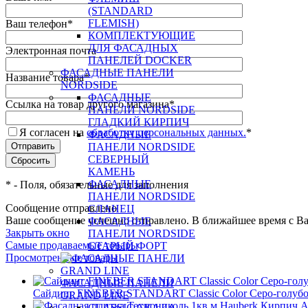
(STANDARD
FLEMISH)
Ваш телефон
*
КОМПЛЕКТУЮЩИЕ
ДЛЯ ФАСАДНЫХ
Электронная почта
ПАНЕЛЕЙ DOCKER
ФАСАДНЫЕ ПАНЕЛИ
Название товара
*
NORDSIDE
ФАСАДНЫЕ
Ссылка на товар другого магазина
*
ПАНЕЛИ NORDSIDE
ГЛАДКИЙ КИРПИЧ
Я согласен на
обработку персональных данных.
*
ФАСАДНЫЕ
ПАНЕЛИ NORDSIDE
СЕВЕРНЫЙ
КАМЕНЬ
ФАСАДНЫЕ
*
- Поля, обязательные для заполнения
ПАНЕЛИ NORDSIDE
Сообщение отправлено
СЛАНЕЦ
Ваше сообщение успешно отправлено. В ближайшее время с Ва
ФАСАДНЫЕ
Закрыть окно
ПАНЕЛИ NORDSIDE
Самые продаваемые товары
СТАРЫЙ ФОРТ
Просмотренные товары
ФАСАДНЫЕ ПАНЕЛИ
Cайдинг FINEBER STANDART Classic Color Серо-голуб
GRAND LINE
CLASSIC СКАЛА