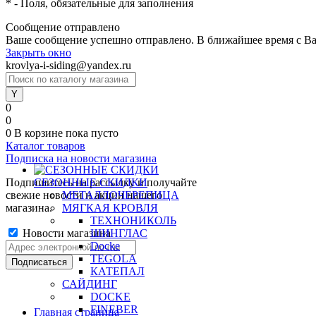
*
- Поля, обязательные для заполнения
Сообщение отправлено
Ваше сообщение успешно отправлено. В ближайшее время с Ва
Закрыть окно
krovlya-i-siding@yandex.ru
0
0
0
В корзине
пока пусто
Каталог товаров
Подписка на новости магазина
Подпишитесь на рассылку и получайте
СЕЗОННЫЕ СКИДКИ
свежие новости и акции нашего
МЕТАЛЛОЧЕРЕПИЦА
магазина.
МЯГКАЯ КРОВЛЯ
ТЕХНОНИКОЛЬ
Новости магазина
ШИНГЛАС
Docke
TEGOLA
КАТЕПАЛ
САЙДИНГ
DOCKE
FINEBER
Главная страница