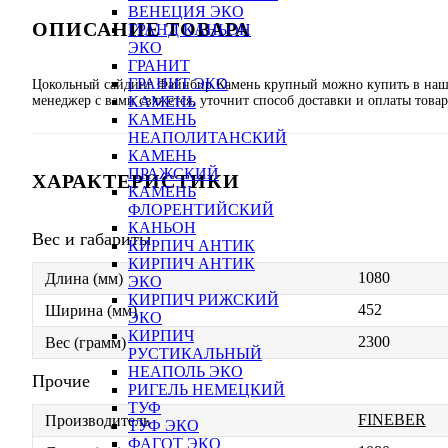
ВЕНЕЦИЯ ЭКО
ОПИСАНИЕ ТОВАРА
ГРАНД КАНЬОН
ЭКО
ГРАНИТ
ГРАНИТ ЭКО
Цокольный сайдинг Файнбир Камень крупный можно купить в нашем
менеджер с вами свяжется, уточнит способ доставки и оплаты товар
КАМЕНЬ
КАМЕНЬ
НЕАПОЛИТАНСКИЙ
КАМЕНЬ
ПРАЖСКИЙ
ХАРАКТЕРИСТИКИ
КАМЕНЬ
ФЛОРЕНТИЙСКИЙ
КАНЬОН
Вес и габариты
КИРПИЧ АНТИК
КИРПИЧ АНТИК
1080
Длина (мм)
ЭКО
КИРПИЧ РИЖСКИЙ
452
Ширина (мм)
ЭКО
КИРПИЧ
2300
Вес (грамм)
РУСТИКАЛЬНЫЙ
НЕАПОЛЬ ЭКО
Прочие
РИГЕЛЬ НЕМЕЦКИЙ
ТУФ
FINEBER
Производитель
ТУФ ЭКО
ФАГОТ ЭКО