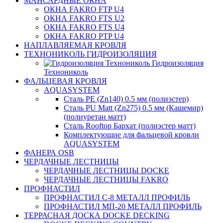
МАНСАРДНЫЕ ОКНА
ОКНА FAKRO FTP U4
ОКНА FAKRO FTS U2
ОКНА FAKRO FTS U4
ОКНА FAKRO PTP U4
НАПЛАВЛЯЕМАЯ КРОВЛЯ
ТЕХНОНИКОЛЬ ГИДРОИЗОЛЯЦИЯ
Гидроизоляция
Технониколь
ФАЛЬЦЕВАЯ КРОВЛЯ
AQUASYSTEM
Сталь PE (Zn140) 0.5 мм (полиэстер)
Сталь PU Matt (Zn275) 0.5 мм (Кашемир)
(полиуретан матт)
Сталь Rooftop Бархат (полиэстер матт)
Комплектующие для фальцевой кровли
AQUASYSTEM
ФАНЕРА OSB
ЧЕРДАЧНЫЕ ЛЕСТНИЦЫ
ЧЕРДАЧНЫЕ ЛЕСТНИЦЫ DOCKE
ЧЕРДАЧНЫЕ ЛЕСТНИЦЫ FAKRO
ПРОФНАСТИЛ
ПРОФНАСТИЛ C-8 МЕТАЛЛ ПРОФИЛЬ
ПРОФНАСТИЛ МП-20 МЕТАЛЛ ПРОФИЛЬ
ТЕРРАСНАЯ ДОСКА DOCKE DECKING