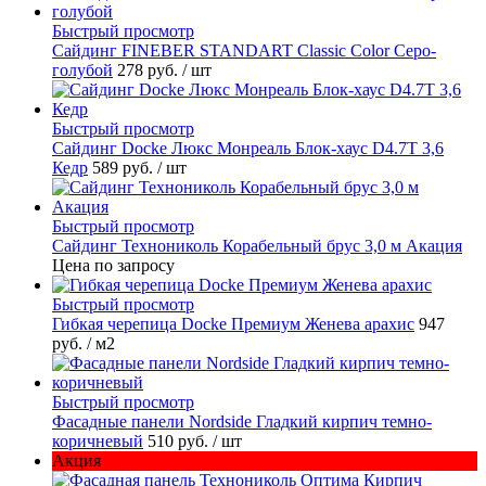
Быстрый просмотр
Cайдинг FINEBER STANDART Classic Color Серо-
голубой
278 руб.
/ шт
Быстрый просмотр
Сайдинг Docke Люкс Монреаль Блок-хаус D4.7T 3,6
Кедр
589 руб.
/ шт
Быстрый просмотр
Сайдинг Технониколь Корабельный брус 3,0 м Акация
Цена по запросу
Быстрый просмотр
Гибкая черепица Docke Премиум Женева арахис
947
руб.
/ м2
Быстрый просмотр
Фасадные панели Nordside Гладкий кирпич темно-
коричневый
510 руб.
/ шт
Акция