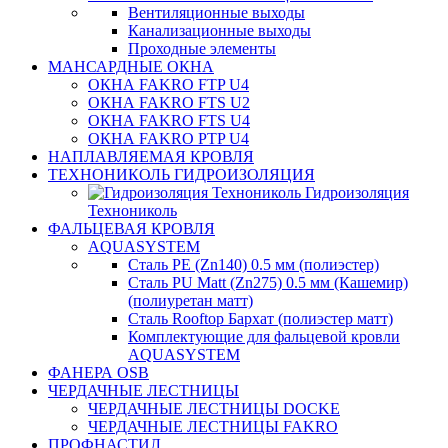
Вентиляционные выходы
Канализационные выходы
Проходные элементы
МАНСАРДНЫЕ ОКНА
ОКНА FAKRO FTP U4
ОКНА FAKRO FTS U2
ОКНА FAKRO FTS U4
ОКНА FAKRO PTP U4
НАПЛАВЛЯЕМАЯ КРОВЛЯ
ТЕХНОНИКОЛЬ ГИДРОИЗОЛЯЦИЯ
Гидроизоляция
Технониколь
ФАЛЬЦЕВАЯ КРОВЛЯ
AQUASYSTEM
Сталь PE (Zn140) 0.5 мм (полиэстер)
Сталь PU Matt (Zn275) 0.5 мм (Кашемир)
(полиуретан матт)
Сталь Rooftop Бархат (полиэстер матт)
Комплектующие для фальцевой кровли
AQUASYSTEM
ФАНЕРА OSB
ЧЕРДАЧНЫЕ ЛЕСТНИЦЫ
ЧЕРДАЧНЫЕ ЛЕСТНИЦЫ DOCKE
ЧЕРДАЧНЫЕ ЛЕСТНИЦЫ FAKRO
ПРОФНАСТИЛ