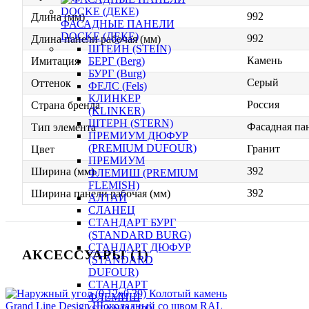
992
Длина (мм)
ФАСАДНЫЕ ПАНЕЛИ
DOCKE (ДЕКЕ)
992
Длина панели рабочая (мм)
ШТЕЙН (STEIN)
Камень
БЕРГ (Berg)
Имитация
БУРГ (Burg)
Серый
Оттенок
ФЕЛС (Fels)
КЛИНКЕР
Россия
Страна бренда
(KLINKER)
ШТЕРН (STERN)
Фасадная па
Тип элемента
ПРЕМИУМ ДЮФУР
(PREMIUM DUFOUR)
Гранит
Цвет
ПРЕМИУМ
392
Ширина (мм)
ФЛЕМИШ (PREMIUM
FLEMISH)
392
Ширина панели рабочая (мм)
АЛТАЙ
СЛАНЕЦ
СТАНДАРТ БУРГ
(STANDARD BURG)
СТАНДАРТ ДЮФУР
АКСЕССУАРЫ (1)
(STANDARD
DUFOUR)
СТАНДАРТ
ФЛЕМИШ