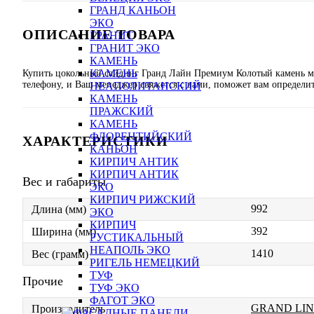
ГРАНД КАНЬОН
ЭКО
ОПИСАНИЕ ТОВАРА
ГРАНИТ
ГРАНИТ ЭКО
КАМЕНЬ
КАМЕНЬ
Купить цокольный сайдинг Гранд Лайн Премиум Колотый камень мо
телефону, и Ваш менеджер свяжется с вами, поможет вам определить
НЕАПОЛИТАНСКИЙ
КАМЕНЬ
ПРАЖСКИЙ
КАМЕНЬ
ФЛОРЕНТИЙСКИЙ
ХАРАКТЕРИСТИКИ
КАНЬОН
КИРПИЧ АНТИК
КИРПИЧ АНТИК
Вес и габариты
ЭКО
КИРПИЧ РИЖСКИЙ
992
Длина (мм)
ЭКО
КИРПИЧ
392
Ширина (мм)
РУСТИКАЛЬНЫЙ
НЕАПОЛЬ ЭКО
1410
Вес (грамм)
РИГЕЛЬ НЕМЕЦКИЙ
ТУФ
Прочие
ТУФ ЭКО
ФАГОТ ЭКО
GRAND LIN
Производитель