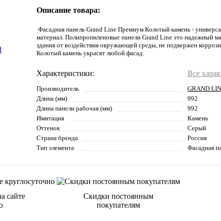
Описание товара:
Фасадная панель Grand Line Премиум Колотый камень - универс
материал. Полипропиленовые панели Grand Line это надежный м
здания от воздействия окружающей среды, не подвержен коррози
Колотый камень украсят любой фасад.
Характеристики:
Все хара
Производитель
GRAND LI
Длина (мм)
992
Длина панели рабочая (мм)
992
Имитация
Камень
Оттенок
Серый
Страна бренда
Россия
Тип элемента
Фасадная п
а сайте
Скидки постоянным
о
покупателям