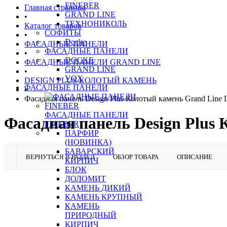
FINEBER
Главная страница
GRAND LINE
•
ТЕХНОНИКОЛЬ
Каталог товаров
СОФИТЫ
•
Docke
ФАСАДНЫЕ ПАНЕЛИ
ФАСАДНЫЕ ПАНЕЛИ
•
DOCKE
ФАСАДНЫЕ ПАНЕЛИ GRAND LINE
GRAND LINE
•
VOX
DESIGN PLUS КОЛОТЫЙ КАМЕНЬ
ФАСАДНЫЕ ПАНЕЛИ
•
Фасадная панель Design Plus Колотый камень Grand Line
ФАСАДНЫЕ ПАНЕЛИ
Фасадная панель Design Plus
FINEBER
ПАРФИР
(НОВИНКА)
БАВАРСКИЙ
ВЕРНУТЬСЯ В РАЗДЕЛ
ОБЗОР ТОВАРА
ОПИСАНИЕ
КИРПИЧ
БЛОК
ДОЛОМИТ
КАМЕНЬ ДИКИЙ
КАМЕНЬ КРУПНЫЙ
КАМЕНЬ
ПРИРОДНЫЙ
КИРПИЧ