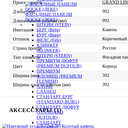
GRAND LIN
Производитель
992
Длина (мм)
ФАСАДНЫЕ ПАНЕЛИ
DOCKE (ДЕКЕ)
992
Длина панели рабочая (мм)
ШТЕЙН (STEIN)
Камень
БЕРГ (Berg)
Имитация
БУРГ (Burg)
Коричневый
Оттенок
ФЕЛС (Fels)
КЛИНКЕР
Россия
Страна бренда
(KLINKER)
ШТЕРН (STERN)
Фасадная па
Тип элемента
ПРЕМИУМ ДЮФУР
(PREMIUM DUFOUR)
Корица
Цвет
ПРЕМИУМ
392
Ширина (мм)
ФЛЕМИШ (PREMIUM
FLEMISH)
392
Ширина панели рабочая (мм)
АЛТАЙ
СЛАНЕЦ
СТАНДАРТ БУРГ
(STANDARD BURG)
СТАНДАРТ ДЮФУР
АКСЕССУАРЫ (1)
(STANDARD
DUFOUR)
СТАНДАРТ
ФЛЕМИШ