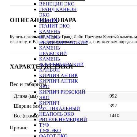
ВЕНЕЦИЯ ЭКО
ГРАНД КАНЬОН
ЭКО
ОПИСАНИЕ ТОВАРА
ГРАНИТ
ГРАНИТ ЭКО
КАМЕНЬ
КАМЕНЬ
Купить цокольный сайдинг Гранд Лайн Премиум Колотый камень мо
телефону, и Ваш менеджер свяжется с вами, поможет вам определить
НЕАПОЛИТАНСКИЙ
КАМЕНЬ
ПРАЖСКИЙ
КАМЕНЬ
ФЛОРЕНТИЙСКИЙ
ХАРАКТЕРИСТИКИ
КАНЬОН
КИРПИЧ АНТИК
КИРПИЧ АНТИК
Вес и габариты
ЭКО
КИРПИЧ РИЖСКИЙ
992
Длина (мм)
ЭКО
КИРПИЧ
392
Ширина (мм)
РУСТИКАЛЬНЫЙ
НЕАПОЛЬ ЭКО
1410
Вес (грамм)
РИГЕЛЬ НЕМЕЦКИЙ
ТУФ
Прочие
ТУФ ЭКО
ФАГОТ ЭКО