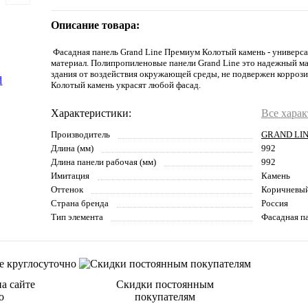
Описание товара:
Фасадная панель Grand Line Премиум Колотый камень - универс
материал. Полипропиленовые панели Grand Line это надежный м
здания от воздействия окружающей среды, не подвержен коррози
Колотый камень украсят любой фасад.
Характеристики:
Все хара
Производитель
GRAND LI
Длина (мм)
992
Длина панели рабочая (мм)
992
Имитация
Камень
Оттенок
Коричневы
Страна бренда
Россия
Тип элемента
Фасадная п
а сайте
Скидки постоянным
о
покупателям