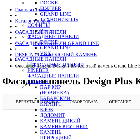
DOCKE
FINEBER
Главная страница
GRAND LINE
•
ТЕХНОНИКОЛЬ
Каталог товаров
СОФИТЫ
•
Docke
ФАСАДНЫЕ ПАНЕЛИ
ФАСАДНЫЕ ПАНЕЛИ
•
DOCKE
ФАСАДНЫЕ ПАНЕЛИ GRAND LINE
GRAND LINE
•
VOX
DESIGN PLUS КОЛОТЫЙ КАМЕНЬ
ФАСАДНЫЕ ПАНЕЛИ
•
Фасадная панель Design Plus Колотый камень Grand Line
ФАСАДНЫЕ ПАНЕЛИ
Фасадная панель Design Plus
FINEBER
ПАРФИР
(НОВИНКА)
БАВАРСКИЙ
ВЕРНУТЬСЯ В РАЗДЕЛ
ОБЗОР ТОВАРА
ОПИСАНИЕ
КИРПИЧ
БЛОК
ДОЛОМИТ
КАМЕНЬ ДИКИЙ
КАМЕНЬ КРУПНЫЙ
КАМЕНЬ
ПРИРОДНЫЙ