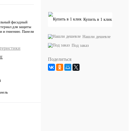
Купить в 1 клик
альный фасадный
атериал для защиты
и и гниению. Панели
Нашли дешевле
Под заказ
ктеристики
NE
Поделиться
й
анель