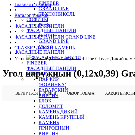
FINEBER
Главная страница
GRAND LINE
•
ТЕХНОНИКОЛЬ
Каталог товаров
СОФИТЫ
•
Docke
ФАСАДНЫЕ ПАНЕЛИ
ФАСАДНЫЕ ПАНЕЛИ
•
DOCKE
ФАСАДНЫЕ ПАНЕЛИ GRAND LINE
GRAND LINE
•
VOX
CLASSIC ДИКИЙ КАМЕНЬ
ФАСАДНЫЕ ПАНЕЛИ
•
Угол наружный (0,12х0,39) Grand Line Classic Дикий кам
ФАСАДНЫЕ ПАНЕЛИ
Угол наружный (0,12х0,39) Gr
FINEBER
ПАРФИР
(НОВИНКА)
БАВАРСКИЙ
ВЕРНУТЬСЯ В РАЗДЕЛ
ОБЗОР ТОВАРА
ХАРАКТЕРИСТ
КИРПИЧ
БЛОК
ДОЛОМИТ
КАМЕНЬ ДИКИЙ
КАМЕНЬ КРУПНЫЙ
КАМЕНЬ
ПРИРОДНЫЙ
КИРПИЧ