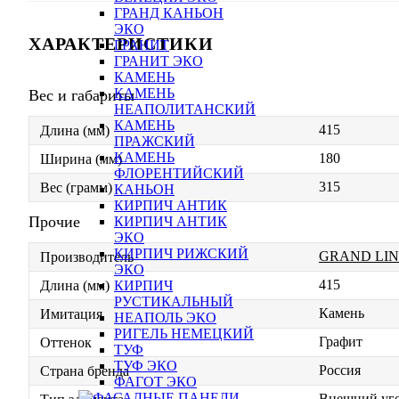
ГРАНД КАНЬОН
ЭКО
ХАРАКТЕРИСТИКИ
ГРАНИТ
ГРАНИТ ЭКО
КАМЕНЬ
КАМЕНЬ
Вес и габариты
НЕАПОЛИТАНСКИЙ
КАМЕНЬ
415
Длина (мм)
ПРАЖСКИЙ
КАМЕНЬ
180
Ширина (мм)
ФЛОРЕНТИЙСКИЙ
315
Вес (грамм)
КАНЬОН
КИРПИЧ АНТИК
Прочие
КИРПИЧ АНТИК
ЭКО
КИРПИЧ РИЖСКИЙ
GRAND LIN
Производитель
ЭКО
415
КИРПИЧ
Длина (мм)
РУСТИКАЛЬНЫЙ
Камень
Имитация
НЕАПОЛЬ ЭКО
РИГЕЛЬ НЕМЕЦКИЙ
Графит
Оттенок
ТУФ
ТУФ ЭКО
Россия
Страна бренда
ФАГОТ ЭКО
Внешний уг