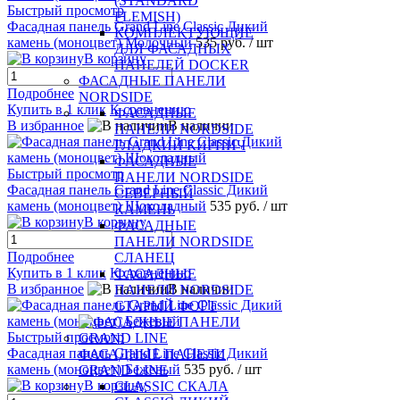
(STANDARD
Быстрый просмотр
FLEMISH)
Фасадная панель Grand Line Classic Дикий
КОМПЛЕКТУЮЩИЕ
камень (моноцвет) Молочный
535 руб.
/ шт
ДЛЯ ФАСАДНЫХ
В корзину
ПАНЕЛЕЙ DOCKER
ФАСАДНЫЕ ПАНЕЛИ
Подробнее
NORDSIDE
Купить в 1 клик
К сравнению
ФАСАДНЫЕ
В избранное
В наличии
ПАНЕЛИ NORDSIDE
ГЛАДКИЙ КИРПИЧ
ФАСАДНЫЕ
Быстрый просмотр
ПАНЕЛИ NORDSIDE
Фасадная панель Grand Line Classic Дикий
СЕВЕРНЫЙ
камень (моноцвет) Шоколадный
535 руб.
/ шт
КАМЕНЬ
В корзину
ФАСАДНЫЕ
ПАНЕЛИ NORDSIDE
Подробнее
СЛАНЕЦ
Купить в 1 клик
К сравнению
ФАСАДНЫЕ
В избранное
В наличии
ПАНЕЛИ NORDSIDE
СТАРЫЙ ФОРТ
Быстрый просмотр
Фасадная панель Grand Line Classic Дикий
ФАСАДНЫЕ ПАНЕЛИ
камень (моноцвет) Бежевый
535 руб.
/ шт
GRAND LINE
В корзину
CLASSIC СКАЛА