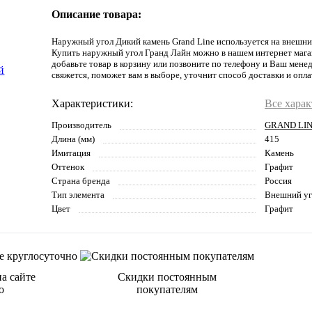
Описание товара:
Наружный угол Дикий камень Grand Line используется на внешних
Купить наружный угол Гранд Лайн можно в нашем интернет мага
добавьте товар в корзину или позвоните по телефону и Ваш мене
свяжется, поможет вам в выборе, уточнит способ доставки и опла
Характеристики:
Все хара
Производитель
GRAND LI
Длина (мм)
415
Имитация
Камень
Оттенок
Графит
Страна бренда
Россия
Тип элемента
Внешний уг
Цвет
Графит
а сайте
Скидки постоянным
о
покупателям