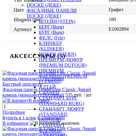
Тип элемента
Графит
Цвет
ФАСАДНЫЕ ПАНЕЛИ
DOCKE (ДЕКЕ)
180
Ширина (мм)
ШТЕЙН (STEIN)
БЕРГ (Berg)
E1002894
Артикул
БУРГ (Burg)
ФЕЛС (Fels)
КЛИНКЕР
(KLINKER)
ШТЕРН (STERN)
АКСЕССУАРЫ (5)
ПРЕМИУМ ДЮФУР
(PREMIUM DUFOUR)
ПРЕМИУМ
ФЛЕМИШ (PREMIUM
FLEMISH)
Быстрый просмотр
АЛТАЙ
Фасадная панель Grand Line Classic Дикий
СЛАНЕЦ
камень (моноцвет) Песочный
535 руб.
/ шт
СТАНДАРТ БУРГ
В корзину
(STANDARD BURG)
СТАНДАРТ ДЮФУР
Подробнее
(STANDARD
Купить в 1 клик
К сравнению
DUFOUR)
В избранное
В наличии
СТАНДАРТ
ФЛЕМИШ