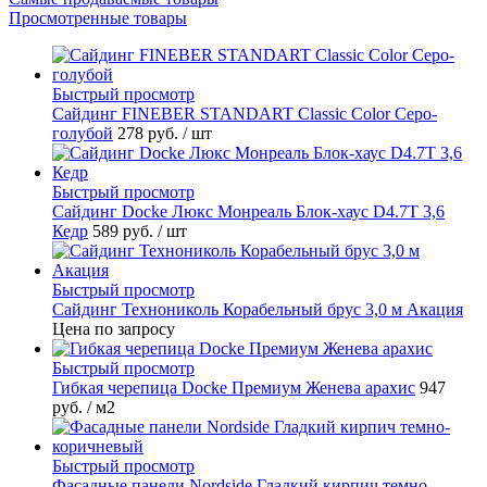
Просмотренные товары
Быстрый просмотр
Cайдинг FINEBER STANDART Classic Color Серо-
голубой
278 руб.
/ шт
Быстрый просмотр
Сайдинг Docke Люкс Монреаль Блок-хаус D4.7T 3,6
Кедр
589 руб.
/ шт
Быстрый просмотр
Сайдинг Технониколь Корабельный брус 3,0 м Акация
Цена по запросу
Быстрый просмотр
Гибкая черепица Docke Премиум Женева арахис
947
руб.
/ м2
Быстрый просмотр
Фасадные панели Nordside Гладкий кирпич темно-