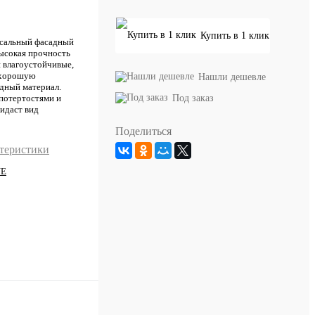
Купить в 1 клик
рсальный фасадный
высокая прочность
и влагоустойчивые,
 хорошую
Нашли дешевле
дный материал.
Под заказ
потертостями и
идаст вид
Поделиться
ктеристики
NE