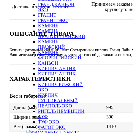
Принимаем заказы н
ГРАНД КАНЬОН
Доставка в течение 1-3 дней
круглосуточн
ЭКО
ГРАНИТ
ГРАНИТ ЭКО
КАМЕНЬ
КАМЕНЬ
ОПИСАНИЕ ТОВАРА
НЕАПОЛИТАНСКИЙ
КАМЕНЬ
ПРАЖСКИЙ
Купить цокольный сайдинг Элит Состаренный кирпич Гранд Лайн мо
КАМЕНЬ
Ваш менеджер свяжется с вами, уточнит способ доставки и оплаты,
ФЛОРЕНТИЙСКИЙ
КАНЬОН
КИРПИЧ АНТИК
КИРПИЧ АНТИК
ХАРАКТЕРИСТИКИ
ЭКО
КИРПИЧ РИЖСКИЙ
ЭКО
КИРПИЧ
Вес и габариты
РУСТИКАЛЬНЫЙ
НЕАПОЛЬ ЭКО
995
Длина (мм)
РИГЕЛЬ НЕМЕЦКИЙ
ТУФ
390
Ширина (мм)
ТУФ ЭКО
1410
Вес (грамм)
ФАГОТ ЭКО