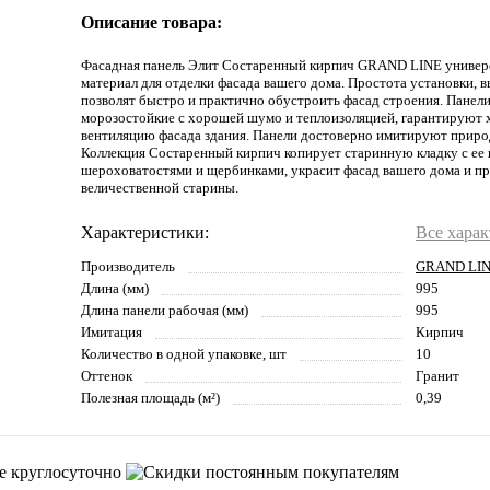
Описание товара:
Фасадная панель Элит Состаренный кирпич GRAND LINE униве
материал для отделки фасада вашего дома. Простота установки, 
позволят быстро и практично обустроить фасад строения. Панел
морозостойкие с хорошей шумо и теплоизоляцией, гарантируют
вентиляцию фасада здания. Панели достоверно имитируют приро
Коллекция Состаренный кирпич копирует старинную кладку с ее 
шероховатостями и щербинками, украсит фасад вашего дома и пр
величественной старины.
Характеристики:
Все хара
Производитель
GRAND LI
Длина (мм)
995
Длина панели рабочая (мм)
995
Имитация
Кирпич
Количество в одной упаковке, шт
10
Оттенок
Гранит
Полезная площадь (м²)
0,39