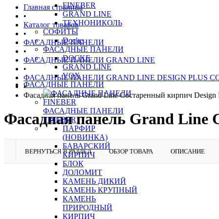
FINEBER
Главная страница
GRAND LINE
•
ТЕХНОНИКОЛЬ
Каталог товаров
СОФИТЫ
•
Docke
ФАСАДНЫЕ ПАНЕЛИ
ФАСАДНЫЕ ПАНЕЛИ
•
DOCKE
ФАСАДНЫЕ ПАНЕЛИ GRAND LINE
GRAND LINE
•
VOX
ФАСАДНЫЕ ПАНЕЛИ GRAND LINE DESIGN PLUS 
ФАСАДНЫЕ ПАНЕЛИ
•
Фасадная панель Grand Line Состаренный кирпич Design 
ФАСАДНЫЕ ПАНЕЛИ
Фасадная панель Grand Line 
FINEBER
ПАРФИР
(НОВИНКА)
БАВАРСКИЙ
ВЕРНУТЬСЯ В РАЗДЕЛ
ОБЗОР ТОВАРА
ОПИСАНИЕ
КИРПИЧ
БЛОК
ДОЛОМИТ
КАМЕНЬ ДИКИЙ
КАМЕНЬ КРУПНЫЙ
КАМЕНЬ
ПРИРОДНЫЙ
КИРПИЧ