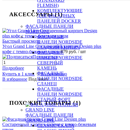
(STANDARD
FLEMISH)
КОМПЛЕКТУЮЩИЕ
АКСЕССУАРЫ (1)
ДЛЯ ФАСАДНЫХ
ПАНЕЛЕЙ DOCKER
ФАСАДНЫЕ ПАНЕЛИ
NORDSIDE
ФАСАДНЫЕ
Быстрый просмотр
ПАНЕЛИ NORDSIDE
Угол Grand Line Состаренный кирпич Design plus
ГЛАДКИЙ КИРПИЧ
кофе с темно-бежевым швом
879 руб.
/ шт
ФАСАДНЫЕ
Подписаться
ПАНЕЛИ NORDSIDE
СЕВЕРНЫЙ
Подробнее
КАМЕНЬ
ФАСАДНЫЕ
Купить в 1 клик
К сравнению
ПАНЕЛИ NORDSIDE
В избранное
Под заказ
СЛАНЕЦ
ФАСАДНЫЕ
ПАНЕЛИ NORDSIDE
СТАРЫЙ ФОРТ
ПОХОЖИЕ ТОВАРЫ (1)
ФАСАДНЫЕ ПАНЕЛИ
GRAND LINE
CLASSIC СКАЛА