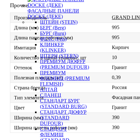
Прочие
ФАСАДНЫЕ ПАНЕЛИ
DOCKE (ДЕКЕ)
GRAND LIN
Производитель
ШТЕЙН (STEIN)
995
БЕРГ (Berg)
Длина (мм)
БУРГ (Burg)
995
Длина панели рабочая (мм)
ФЕЛС (Fels)
КЛИНКЕР
Кирпич
Имитация
(KLINKER)
ШТЕРН (STERN)
10
Количество в одной упаковке, шт
ПРЕМИУМ ДЮФУР
(PREMIUM DUFOUR)
Гранит
Оттенок
ПРЕМИУМ
0,39
Полезная площадь (м²)
ФЛЕМИШ (PREMIUM
FLEMISH)
Россия
Страна бренда
АЛТАЙ
СЛАНЕЦ
Фасадная па
Тип элемента
СТАНДАРТ БУРГ
(STANDARD BURG)
Гранит
Цвет
СТАНДАРТ ДЮФУР
390
(STANDARD
Ширина (мм)
DUFOUR)
390
Ширина панели рабочая (мм)
СТАНДАРТ
ФЛЕМИШ