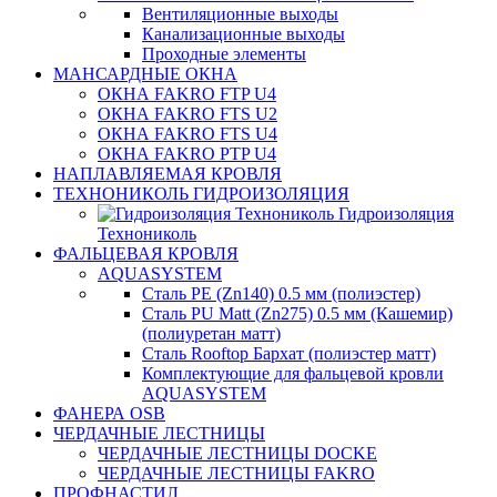
Вентиляционные выходы
Канализационные выходы
Проходные элементы
МАНСАРДНЫЕ ОКНА
ОКНА FAKRO FTP U4
ОКНА FAKRO FTS U2
ОКНА FAKRO FTS U4
ОКНА FAKRO PTP U4
НАПЛАВЛЯЕМАЯ КРОВЛЯ
ТЕХНОНИКОЛЬ ГИДРОИЗОЛЯЦИЯ
Гидроизоляция
Технониколь
ФАЛЬЦЕВАЯ КРОВЛЯ
AQUASYSTEM
Сталь PE (Zn140) 0.5 мм (полиэстер)
Сталь PU Matt (Zn275) 0.5 мм (Кашемир)
(полиуретан матт)
Сталь Rooftop Бархат (полиэстер матт)
Комплектующие для фальцевой кровли
AQUASYSTEM
ФАНЕРА OSB
ЧЕРДАЧНЫЕ ЛЕСТНИЦЫ
ЧЕРДАЧНЫЕ ЛЕСТНИЦЫ DOCKE
ЧЕРДАЧНЫЕ ЛЕСТНИЦЫ FAKRO
ПРОФНАСТИЛ