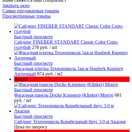
Вами свяжется наш специалист
Закрыть окно
Самые продаваемые товары
Просмотренные товары
Быстрый просмотр
Cайдинг FINEBER STANDART Classic Color Серо-
голубой
278 руб.
/ шт
Быстрый просмотр
Фасадная плитка Технониколь 1кв.м Hauberk Кирпич
Античный
874 руб.
/ м2
Акция
Быстрый просмотр
Фасадная панель Docke Клинкер (Klinker) Монте
681
руб.
/ шт
Быстрый просмотр
Сайдинг Технониколь Корабельный брус 3,0 м Акация
Цена по запросу