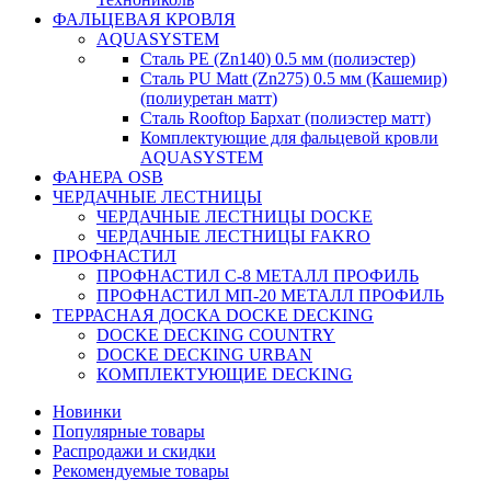
ФАЛЬЦЕВАЯ КРОВЛЯ
AQUASYSTEM
Сталь PE (Zn140) 0.5 мм (полиэстер)
Сталь PU Matt (Zn275) 0.5 мм (Кашемир)
(полиуретан матт)
Сталь Rooftop Бархат (полиэстер матт)
Комплектующие для фальцевой кровли
AQUASYSTEM
ФАНЕРА OSB
ЧЕРДАЧНЫЕ ЛЕСТНИЦЫ
ЧЕРДАЧНЫЕ ЛЕСТНИЦЫ DOCKE
ЧЕРДАЧНЫЕ ЛЕСТНИЦЫ FAKRO
ПРОФНАСТИЛ
ПРОФНАСТИЛ C-8 МЕТАЛЛ ПРОФИЛЬ
ПРОФНАСТИЛ МП-20 МЕТАЛЛ ПРОФИЛЬ
ТЕРРАСНАЯ ДОСКА DOCKE DECKING
DOCKE DECKING COUNTRY
DOCKE DECKING URBAN
КОМПЛЕКТУЮЩИЕ DECKING
Новинки
Популярные товары
Распродажи и скидки
Рекомендуемые товары