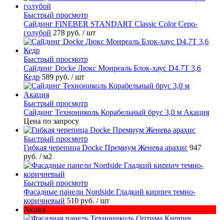
Быстрый просмотр
Cайдинг FINEBER STANDART Classic Color Серо-
голубой
278 руб.
/ шт
Быстрый просмотр
Сайдинг Docke Люкс Монреаль Блок-хаус D4.7T 3,6
Кедр
589 руб.
/ шт
Быстрый просмотр
Сайдинг Технониколь Корабельный брус 3,0 м Акация
Цена по запросу
Быстрый просмотр
Гибкая черепица Docke Премиум Женева арахис
947
руб.
/ м2
Быстрый просмотр
Фасадные панели Nordside Гладкий кирпич темно-
коричневый
510 руб.
/ шт
Акция