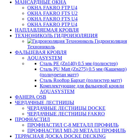
МАНСАРДНЫЕ ОКНА
ОКНА FAKRO FTP U4
ОКНА FAKRO FTS U2
ОКНА FAKRO FTS U4
ОКНА FAKRO PTP U4
НАПЛАВЛЯЕМАЯ КРОВЛЯ
ТЕХНОНИКОЛЬ ГИДРОИЗОЛЯЦИЯ
Гидроизоляция
Технониколь
ФАЛЬЦЕВАЯ КРОВЛЯ
AQUASYSTEM
Сталь PE (Zn140) 0.5 мм (полиэстер)
Сталь PU Matt (Zn275) 0.5 мм (Кашемир)
(полиуретан матт)
Сталь Rooftop Бархат (полиэстер матт)
Комплектующие для фальцевой кровли
AQUASYSTEM
ФАНЕРА OSB
ЧЕРДАЧНЫЕ ЛЕСТНИЦЫ
ЧЕРДАЧНЫЕ ЛЕСТНИЦЫ DOCKE
ЧЕРДАЧНЫЕ ЛЕСТНИЦЫ FAKRO
ПРОФНАСТИЛ
ПРОФНАСТИЛ C-8 МЕТАЛЛ ПРОФИЛЬ
ПРОФНАСТИЛ МП-20 МЕТАЛЛ ПРОФИЛЬ
ТЕРРАСНАЯ ДОСКА DOCKE DECKING