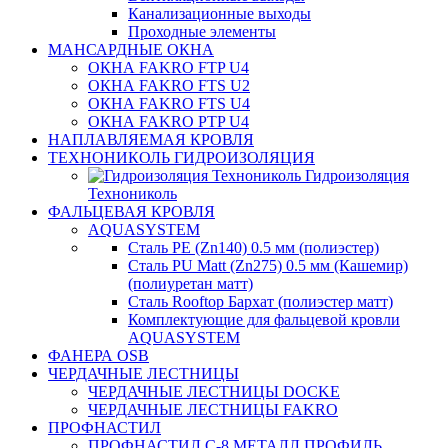
Канализационные выходы
Проходные элементы
МАНСАРДНЫЕ ОКНА
ОКНА FAKRO FTP U4
ОКНА FAKRO FTS U2
ОКНА FAKRO FTS U4
ОКНА FAKRO PTP U4
НАПЛАВЛЯЕМАЯ КРОВЛЯ
ТЕХНОНИКОЛЬ ГИДРОИЗОЛЯЦИЯ
Гидроизоляция
Технониколь
ФАЛЬЦЕВАЯ КРОВЛЯ
AQUASYSTEM
Сталь PE (Zn140) 0.5 мм (полиэстер)
Сталь PU Matt (Zn275) 0.5 мм (Кашемир)
(полиуретан матт)
Сталь Rooftop Бархат (полиэстер матт)
Комплектующие для фальцевой кровли
AQUASYSTEM
ФАНЕРА OSB
ЧЕРДАЧНЫЕ ЛЕСТНИЦЫ
ЧЕРДАЧНЫЕ ЛЕСТНИЦЫ DOCKE
ЧЕРДАЧНЫЕ ЛЕСТНИЦЫ FAKRO
ПРОФНАСТИЛ
ПРОФНАСТИЛ C-8 МЕТАЛЛ ПРОФИЛЬ