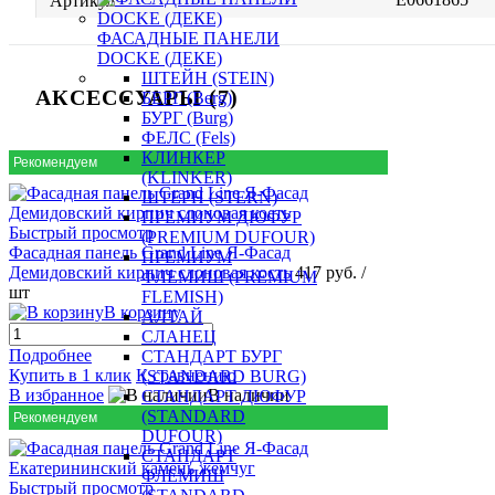
Артикул
ФАСАДНЫЕ ПАНЕЛИ
DOCKE (ДЕКЕ)
ШТЕЙН (STEIN)
АКСЕССУАРЫ (7)
БЕРГ (Berg)
БУРГ (Burg)
ФЕЛС (Fels)
КЛИНКЕР
Рекомендуем
(KLINKER)
ШТЕРН (STERN)
ПРЕМИУМ ДЮФУР
Быстрый просмотр
(PREMIUM DUFOUR)
Фасадная панель Grand Line Я-Фасад
ПРЕМИУМ
Демидовский кирпич слоновая кость
417 руб.
/
ФЛЕМИШ (PREMIUM
шт
FLEMISH)
В корзину
АЛТАЙ
СЛАНЕЦ
Подробнее
СТАНДАРТ БУРГ
Купить в 1 клик
К сравнению
(STANDARD BURG)
В избранное
В наличии
СТАНДАРТ ДЮФУР
(STANDARD
Рекомендуем
DUFOUR)
СТАНДАРТ
ФЛЕМИШ
Быстрый просмотр