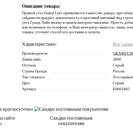
Описание товара:
Прямой угол Grand Line применяется в качестве декора, при обли
сайдингом придает законченность и красивый внешний вид стро
угол Гранд Лайн можно в нашем интернет-магазине. Просто добав
или позвоните по телефону и Ваш менеджер свяжется с вами, по
товара, уточнит способ его доставки и оплаты.
Характеристики:
Все хара
Производитель
GRAND LI
Длина (мм)
3000
Оттенок
Серый
Страна бренда
Россия
Тип элемента
Угол прямо
Цвет
Серый
Артикул
E0661865
а сайте
Скидки постоянным
о
покупателям