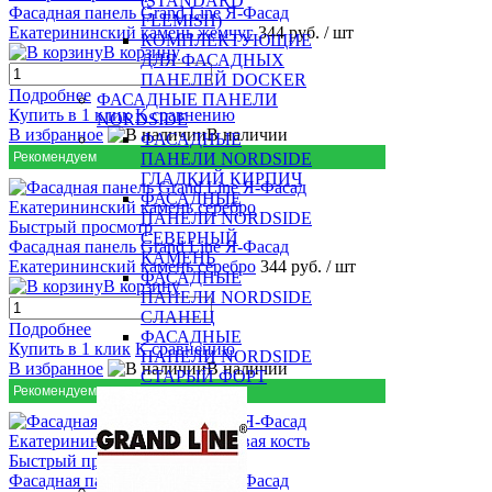
(STANDARD
Фасадная панель Grand Line Я-Фасад
FLEMISH)
Екатерининский камень жемчуг
344 руб.
/ шт
КОМПЛЕКТУЮЩИЕ
В корзину
ДЛЯ ФАСАДНЫХ
ПАНЕЛЕЙ DOCKER
Подробнее
ФАСАДНЫЕ ПАНЕЛИ
Купить в 1 клик
К сравнению
NORDSIDE
В избранное
В наличии
ФАСАДНЫЕ
Рекомендуем
ПАНЕЛИ NORDSIDE
ГЛАДКИЙ КИРПИЧ
ФАСАДНЫЕ
ПАНЕЛИ NORDSIDE
Быстрый просмотр
СЕВЕРНЫЙ
Фасадная панель Grand Line Я-Фасад
КАМЕНЬ
Екатерининский камень серебро
344 руб.
/ шт
ФАСАДНЫЕ
В корзину
ПАНЕЛИ NORDSIDE
СЛАНЕЦ
Подробнее
ФАСАДНЫЕ
Купить в 1 клик
К сравнению
ПАНЕЛИ NORDSIDE
В избранное
В наличии
СТАРЫЙ ФОРТ
Рекомендуем
Быстрый просмотр
Фасадная панель Grand Line Я-Фасад