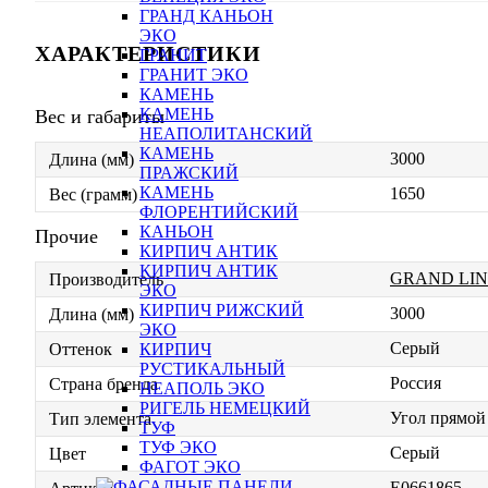
ГРАНД КАНЬОН
ЭКО
ХАРАКТЕРИСТИКИ
ГРАНИТ
ГРАНИТ ЭКО
КАМЕНЬ
КАМЕНЬ
Вес и габариты
НЕАПОЛИТАНСКИЙ
КАМЕНЬ
3000
Длина (мм)
ПРАЖСКИЙ
КАМЕНЬ
1650
Вес (грамм)
ФЛОРЕНТИЙСКИЙ
КАНЬОН
Прочие
КИРПИЧ АНТИК
КИРПИЧ АНТИК
GRAND LIN
Производитель
ЭКО
КИРПИЧ РИЖСКИЙ
3000
Длина (мм)
ЭКО
Серый
КИРПИЧ
Оттенок
РУСТИКАЛЬНЫЙ
Россия
Страна бренда
НЕАПОЛЬ ЭКО
РИГЕЛЬ НЕМЕЦКИЙ
Угол прямой
Тип элемента
ТУФ
ТУФ ЭКО
Серый
Цвет
ФАГОТ ЭКО
E0661865