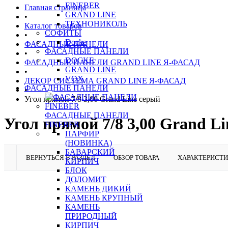
FINEBER
Главная страница
GRAND LINE
•
ТЕХНОНИКОЛЬ
Каталог товаров
СОФИТЫ
•
Docke
ФАСАДНЫЕ ПАНЕЛИ
ФАСАДНЫЕ ПАНЕЛИ
•
DOCKE
ФАСАДНЫЕ ПАНЕЛИ GRAND LINE Я-ФАСАД
GRAND LINE
•
VOX
ДЕКОР СИСТЕМА GRAND LINE Я-ФАСАД
ФАСАДНЫЕ ПАНЕЛИ
•
Угол прямой 7/8 3,00 Grand Line серый
ФАСАДНЫЕ ПАНЕЛИ
Угол прямой 7/8 3,00 Grand L
FINEBER
ПАРФИР
(НОВИНКА)
БАВАРСКИЙ
ВЕРНУТЬСЯ В РАЗДЕЛ
ОБЗОР ТОВАРА
ХАРАКТЕРИСТ
КИРПИЧ
БЛОК
ДОЛОМИТ
КАМЕНЬ ДИКИЙ
КАМЕНЬ КРУПНЫЙ
КАМЕНЬ
ПРИРОДНЫЙ
КИРПИЧ